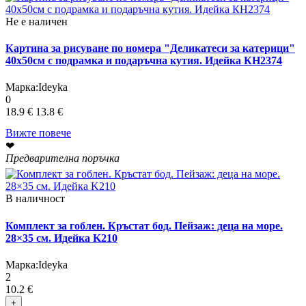
Не е наличен
Картина за рисуване по номера "Деликатеси за катерици"
40х50см с подрамка и подаръчна кутия. Идейка КН2374
Марка:
Ideyka
0
18.9 €
13.8 €
Вижте повече
❤
Предварителна поръчка
В наличност
Комплект за гоблен. Кръстат бод. Пейзаж: деца на море.
28×35 см. Идейка K210
Марка:
Ideyka
2
10.2 €
+