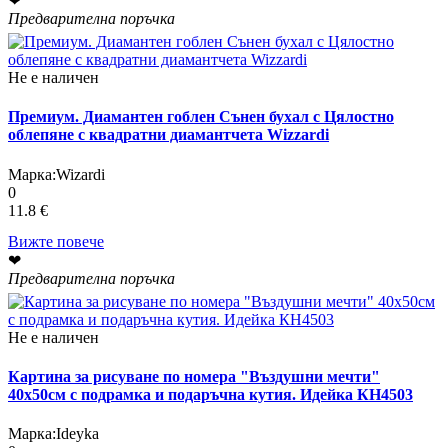
❤
Предварителна поръчка
Не е наличен
Премиум. Диамантен гоблен Сънен бухал с Цялостно
облепяне с квадратни диамантчета Wizzardi
Марка:
Wizardi
0
11.8 €
Вижте повече
❤
Предварителна поръчка
Не е наличен
Картина за рисуване по номера "Въздушни мечти"
40х50см с подрамка и подаръчна кутия. Идейка КН4503
Марка:
Ideyka