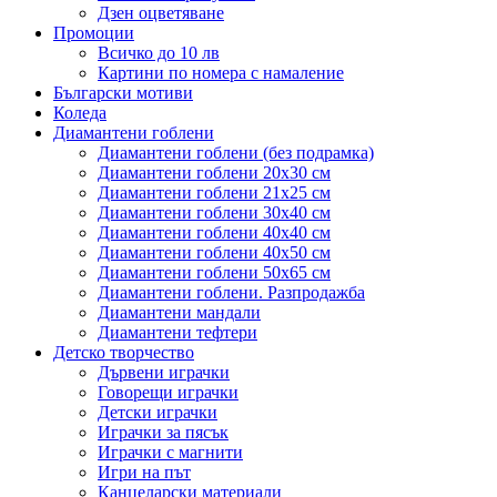
Дзен оцветяване
Промоции
Всичко до 10 лв
Картини по номера с намаление
Български мотиви
Коледа
Диамантени гоблени
Диамантени гоблени (без подрамка)
Диамантени гоблени 20x30 см
Диамантени гоблени 21x25 см
Диамантени гоблени 30x40 см
Диамантени гоблени 40x40 см
Диамантени гоблени 40x50 см
Диамантени гоблени 50x65 см
Диамантени гоблени. Разпродажба
Диамантени мандали
Диамантени тефтери
Детско творчество
Дървени играчки
Говорещи играчки
Детски играчки
Играчки за пясък
Играчки с магнити
Игри на път
Канцеларски материали