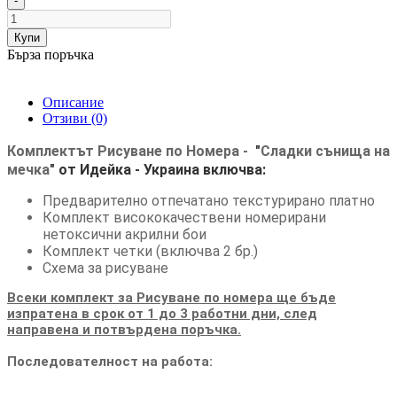
-
Купи
Бърза поръчка
Описание
Отзиви (0)
Комплектът Рисуване по Номера -
"
Сладки сънища на
мечка
"
от Идейка
- Украина
включва:
Предварително отпечатано текстурирано платно
Комплект висококачествени номерирани
нетоксични акрилни бои
Комплект четки (включва 2 бр.)
Схема за рисуване
Всеки комплект за Рисуване по номера ще бъде
изпратена в срок от 1 до 3 работни дни, след
направена и потвърдена поръчка.
Последователност на работа: