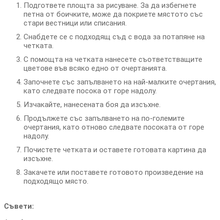
Подгответе площта за рисуване. За да избегнете
петна от боичките, може да покриете мястото със
стари вестници или списания.
Снабдете се с подходящ съд с вода за потапяне на
четката.
С помощта на четката нанесете съответстващите
цветове във всяко едно от очертанията.
Започнете със запълването на най-малките очертания,
като следвате посока от горе надолу.
Изчакайте, нанесената боя да изсъхне.
Продължете със запълването на по-големите
очертания, като отново следвате посоката от горе
надолу.
Почистете четката и оставете готовата картина да
изсъхне.
Закачете или поставете готовото произведение на
подходящо място.
Съвети: