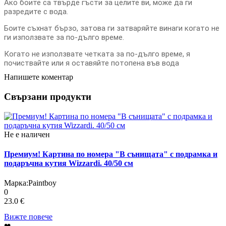
Ако боите са твърде гъсти за целите ви, може да ги
разредите с вода.
Боите съхнат бързо, затова ги затваряйте винаги когато не
ги използвате за по-дълго време.
Когато не използвате четката за по-дълго време, я
почиствайте или я оставяйте потопена във вода
Напишете коментар
Свързани продукти
Не е наличен
Премиум! Картина по номера "В сънищата" с подрамка и
подаръчна кутия Wizzardi. 40/50 см
Марка:
Paintboy
0
23.0 €
Вижте повече