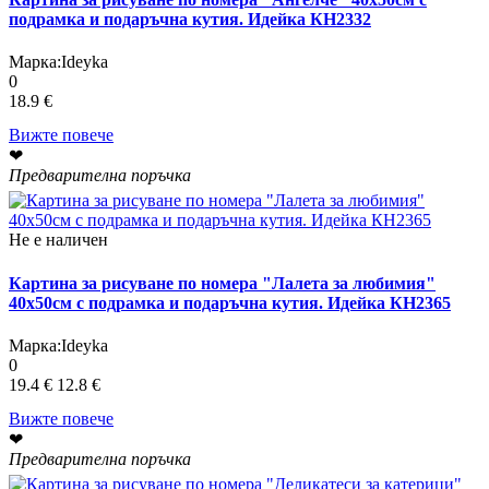
подрамка и подаръчна кутия. Идейка КН2332
Марка:
Ideyka
0
18.9 €
Вижте повече
❤
Предварителна поръчка
Не е наличен
Картина за рисуване по номера "Лалета за любимия"
40х50см с подрамка и подаръчна кутия. Идейка КН2365
Марка:
Ideyka
0
19.4 €
12.8 €
Вижте повече
❤
Предварителна поръчка