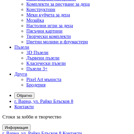
Комплекти за рисуване за деца
Конструктори
Меки кубчета за деца
Мозайка
Настолни игри за деца
Пясъчни картини
Творчески комплекти
Цветни моливи и флумастери
Пъзели
3D Пъзели
Дървени пъзели
Класически пъзели
Пъзели 3+
Други
Pixel Art мъниста
Бродерия
Обратно
г. Варна, ул. Райко Блъсков 8
Контакти
Стоки за хобби и творчество
Информация
г. Варна, ул. Райко Блъсков 8
Контакти