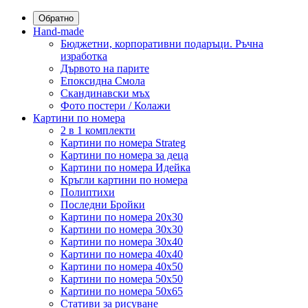
Обратно
Hand-made
Бюджетни, корпоративни подаръци. Ръчна
изработка
Дървото на парите
Епоксидна Смола
Скандинавски мъх
Фото постери / Колажи
Картини по номера
2 в 1 комплекти
Картини по номера Strateg
Картини по номера за деца
Картини по номера Идейка
Кръгли картини по номера
Полиптихи
Последни Бройки
Картини по номера 20x30
Картини по номера 30x30
Картини по номера 30x40
Картини по номера 40x40
Картини по номера 40x50
Картини по номера 50x50
Картини по номера 50x65
Стативи за рисуване