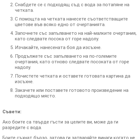
Снабдете се с подходящ съд с вода за потапяне на
четката.
С помощта на четката нанесете съответстващите
цветове във всяко едно от очертанията.
Започнете със запълването на най-малките очертания,
като следвате посока от горе надолу.
Изчакайте, нанесената боя да изсъхне.
Продължете със запълването на по-големите
очертания, като отново следвате посоката от горе
надолу.
Почистете четката и оставете готовата картина да
изсъхне.
Закачете или поставете готовото произведение на
подходящо място.
Съвети:
Ако боите са твърде гъсти за целите ви, може да ги
разредите с вода.
Боите съхнат бързо, затова ги затваряйте винаги когато не