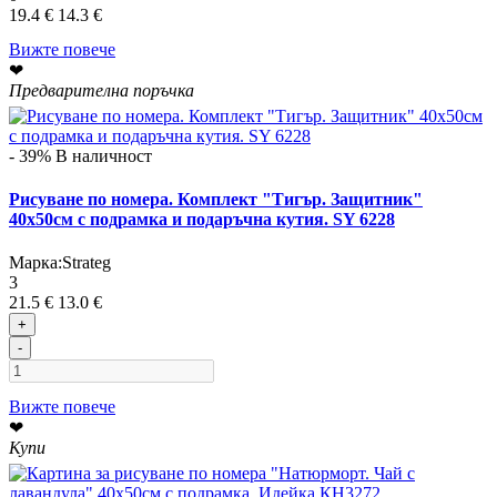
19.4 €
14.3 €
Вижте повече
❤
Предварителна поръчка
- 39%
В наличност
Рисуване по номера. Комплект "Тигър. Защитник"
40х50см с подрамка и подаръчна кутия. SY 6228
Марка:
Strateg
3
21.5 €
13.0 €
+
-
Вижте повече
❤
Купи