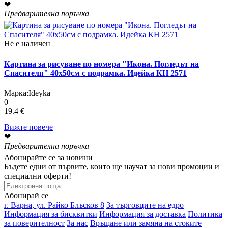
❤
Предварителна поръчка
Не е наличен
Картина за рисуване по номера "Икона. Погледът на
Спасителя" 40х50см с подрамка. Идейка КН 2571
Марка:
Ideyka
0
19.4 €
Вижте повече
❤
Предварителна поръчка
Абонирайте се за новини
Бъдете едни от първите, които ще научат за нови промоции и
специални оферти!
Абонирай се
г. Варна, ул. Райко Блъсков 8
За търговците на едро
Информация за бисквитки
Информация за доставка
Политика
за поверителност
За нас
Връщане или замяна на стоките