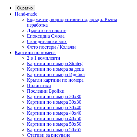
Обратно
Hand-made
Бюджетни, корпоративни подаръци. Ръчна
изработка
Дървото на парите
Епоксидна Смола
Скандинавски мъх
Фото постери / Колажи
Картини по номера
2 в 1 комплекти
Картини по номера Strateg
Картини по номера за деца
Картини по номера Идейка
Кръгли картини по номера
Полиптихи
Последни Бройки
Картини по номера 20x30
Картини по номера 30x30
Картини по номера 30x40
Картини по номера 40x40
Картини по номера 40x50
Картини по номера 50x50
Картини по номера 50x65
Стативи за рисуване