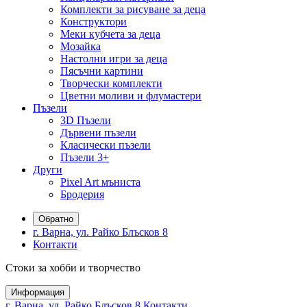
Комплекти за рисуване за деца
Конструктори
Меки кубчета за деца
Мозайка
Настолни игри за деца
Пясъчни картини
Творчески комплекти
Цветни моливи и флумастери
Пъзели
3D Пъзели
Дървени пъзели
Класически пъзели
Пъзели 3+
Други
Pixel Art мъниста
Бродерия
Обратно
г. Варна, ул. Райко Блъсков 8
Контакти
Стоки за хобби и творчество
Информация
г. Варна, ул. Райко Блъсков 8
Контакти