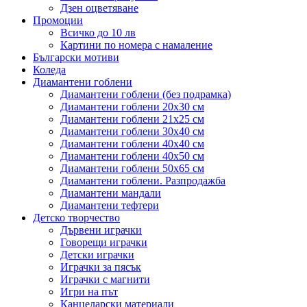
Дзен оцветяване
Промоции
Всичко до 10 лв
Картини по номера с намаление
Български мотиви
Коледа
Диамантени гоблени
Диамантени гоблени (без подрамка)
Диамантени гоблени 20x30 см
Диамантени гоблени 21x25 см
Диамантени гоблени 30x40 см
Диамантени гоблени 40x40 см
Диамантени гоблени 40x50 см
Диамантени гоблени 50x65 см
Диамантени гоблени. Разпродажба
Диамантени мандали
Диамантени тефтери
Детско творчество
Дървени играчки
Говорещи играчки
Детски играчки
Играчки за пясък
Играчки с магнити
Игри на път
Канцеларски материали