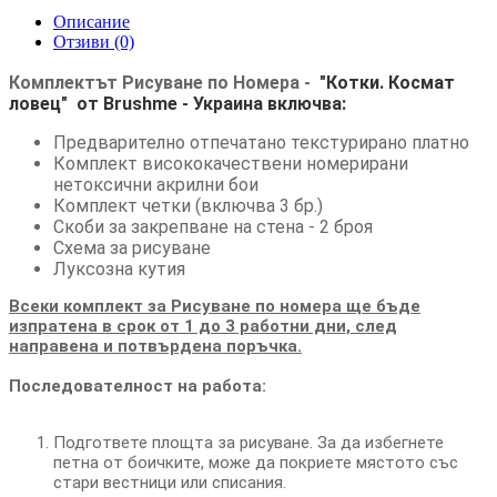
Описание
Отзиви (0)
Комплектът Рисуване по Номера -
"Котки. Космат
ловец"
от Brushme
- Украина
включва:
Предварително отпечатано текстурирано платно
Комплект висококачествени номерирани
нетоксични акрилни бои
Комплект четки (включва 3 бр.)
Скоби за закрепване на стена - 2 броя
Схема за рисуване
Луксозна кутия
Всеки комплект за Рисуване по номера ще бъде
изпратена в срок от 1 до 3 работни дни, след
направена и потвърдена поръчка.
Последователност на работа:
Подгответе площта за рисуване. За да избегнете
петна от боичките, може да покриете мястото със
стари вестници или списания.