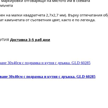
и маркировки отговарящи на мястото им в схемата
амъчета
ен на малки квадратчета 2,7х2,7 мм). Върху отпечатания об
ват камъчетата от съответния цвят, както е по легенда.
КУТИЯ
Доставка 3-5 раб дни
ване 30х40см с подрамка и кутия с дръжка. GLD 60285