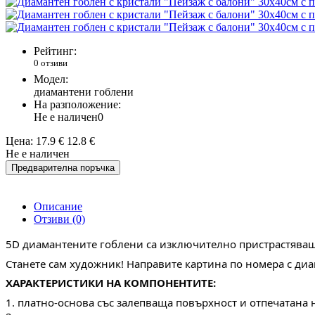
Рейтинг:
0 отзиви
Модел:
диамантени гоблени
На разположение:
Не е наличен
0
Цена:
17.9 €
12.8 €
Не е наличен
Предварителна поръчка
Описание
Отзиви (0)
5D диамантените гоблени са изключително пристрастяващо
Станете сам художник! Направите картина по номера с ди
ХАРАКТЕРИСТИКИ НА КОМПОНЕНТИТЕ:
1. платно-основа със залепваща повърхност и отпечатана