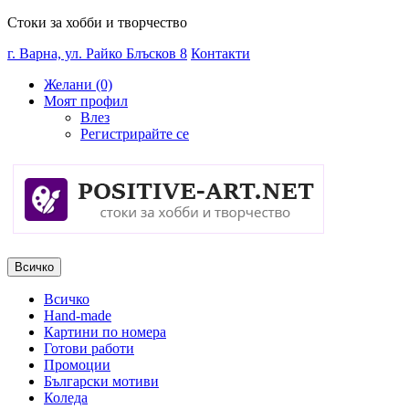
Стоки за хобби и творчество
г. Варна, ул. Райко Блъсков 8
Контакти
Желани (0)
Моят профил
Влез
Регистрирайте се
Всичко
Всичко
Hand-made
Картини по номера
Готови работи
Промоции
Български мотиви
Коледа