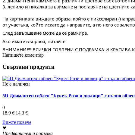
2. диамантени камъчета в различни цветове със съответн
3. лепило и писалка за взимане и поставяне на цветните к
На картинката виждате образа, който е пикселиран (направ
от участъка, който искате да направите, а по него се залеп
След завършване може да се рамкира.
Ако имате въпроси, питайте!
ВНИМАНИЕ!! ВСИЧКИ ГОБЛЕНИ С ПОДРАМКА И КРАСИВА 
Напишете коментар
Свързани продукти
Не е наличен
5D Диамантен гоблен "Букет. Рози и люлици" с пълно облеп
0
18.9 €
14.3 €
Вижте повече
❤
Предварителна поръчка