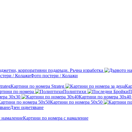
джетни, корпоративни подаръци. Ръчна изработка
Фото постери / Колажи
Картини по номера Strateg
Кар
ртини по номера
Полиптихи
П
ера 30x30
Картини по номера 30x40
Картини по номера 50x50
Дзен оцветяване
Картини по номера с намаление