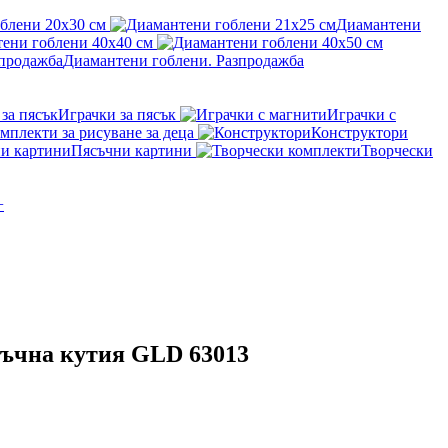
блени 20x30 см
Диамантени
ени гоблени 40x40 см
Диамантени гоблени. Разпродажба
Играчки за пясък
Играчки с
мплекти за рисуване за деца
Конструктори
Пясъчни картини
Творчески
+
ръчна кутия GLD 63013