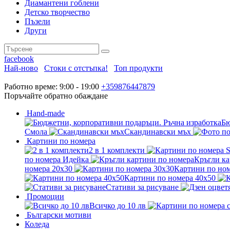
Диамантени гоблени
Детско творчество
Пъзели
Други
facebook
Най-ново
Стоки с отстъпка!
Топ продукти
Работно време: 9:00 - 19:00
+359876447879
Поръчайте обратно обаждане
Hand-made
Бю
Смола
Скандинавски мъх
Картини по номера
2 в 1 комплекти
по номера Идейка
Кръгли ка
номера 20x30
Картини по ном
Картини по номера 40x50
Стативи за рисуване
Промоции
Всичко до 10 лв
Български мотиви
Коледа