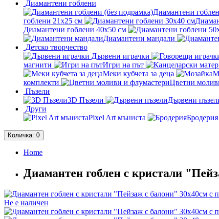
Диамантени гоблени
Диамантени гоблен
гоблени 21x25 см
Диаман
Диамантени гоблени 40x50 см
Диамантени мандали
Детско творчество
Дървени играчки
магнити
Игри на път
Меки кубчета за деца
М
комплекти
Цветни молив
Пъзели
3D Пъзели
Дървени пъзел
Други
Pixel Art мъниста
Бродерия
Количка
: 0
Home
Диамантен гоблен с кристали "Пейз
Не е наличен