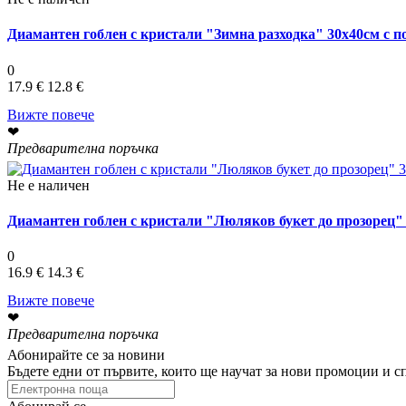
Диамантен гоблен с кристали "Зимна разходка" 30х40см с 
0
17.9 €
12.8 €
Вижте повече
❤
Предварителна поръчка
Не е наличен
Диамантен гоблен с кристали "Люляков букет до прозорец"
0
16.9 €
14.3 €
Вижте повече
❤
Предварителна поръчка
Абонирайте се за новини
Бъдете едни от първите, които ще научат за нови промоции и 