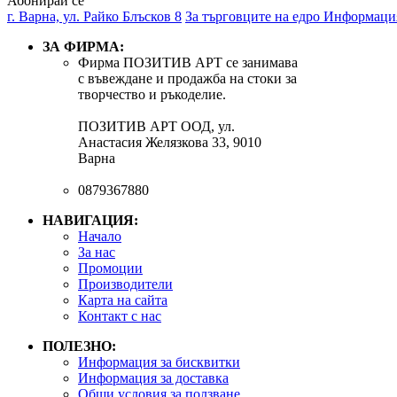
Абонирай се
г. Варна, ул. Райко Блъсков 8
За търговците на едро
Информация
ЗА ФИРМА:
Фирма ПОЗИТИВ АРТ се занимава
с въвеждане и продажба на стоки за
творчество и ръкоделие.
ПОЗИТИВ АРТ ООД, ул.
Анастасия Желязкова 33, 9010
Варна
0879367880
НАВИГАЦИЯ:
Начало
За нас
Промоции
Производители
Карта на сайта
Контакт с нас
ПОЛЕЗНО:
Информация за бисквитки
Информация за доставка
Общи условия за ползване