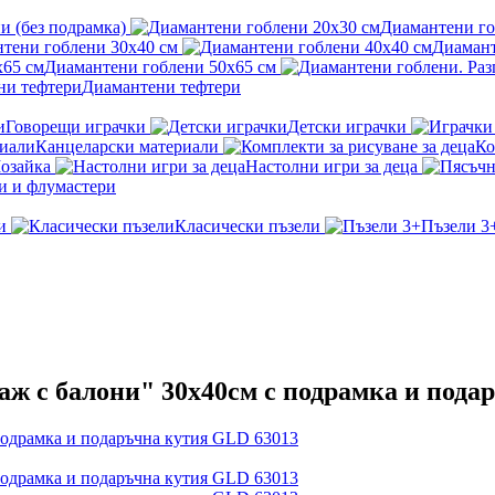
и (без подрамка)
Диамантени го
тени гоблени 30x40 см
Диамант
Диамантени гоблени 50x65 см
Диамантени тефтери
Говорещи играчки
Детски играчки
Канцеларски материали
Ко
озайка
Настолни игри за деца
и и флумастери
и
Класически пъзели
Пъзели 3
аж с балони" 30х40см с подрамка и пода