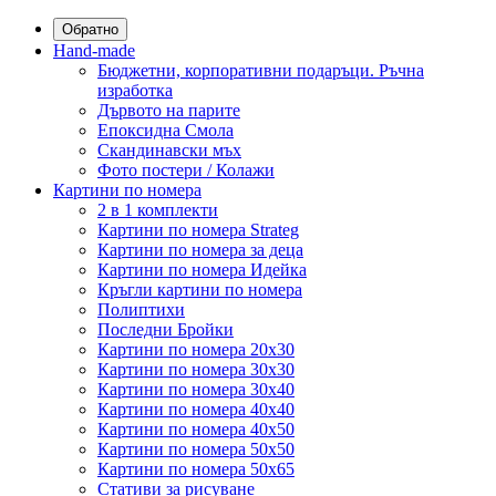
Обратно
Hand-made
Бюджетни, корпоративни подаръци. Ръчна
изработка
Дървото на парите
Епоксидна Смола
Скандинавски мъх
Фото постери / Колажи
Картини по номера
2 в 1 комплекти
Картини по номера Strateg
Картини по номера за деца
Картини по номера Идейка
Кръгли картини по номера
Полиптихи
Последни Бройки
Картини по номера 20x30
Картини по номера 30x30
Картини по номера 30x40
Картини по номера 40x40
Картини по номера 40x50
Картини по номера 50x50
Картини по номера 50x65
Стативи за рисуване