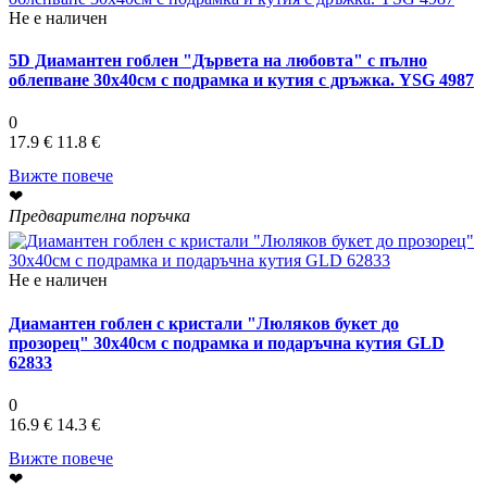
Не е наличен
5D Диамантен гоблен "Дървета на любовта" с пълно
облепване 30х40см с подрамка и кутия с дръжка. YSG 4987
0
17.9 €
11.8 €
Вижте повече
❤
Предварителна поръчка
Не е наличен
Диамантен гоблен с кристали "Люляков букет до
прозорец" 30х40см с подрамка и подаръчна кутия GLD
62833
0
16.9 €
14.3 €
Вижте повече
❤