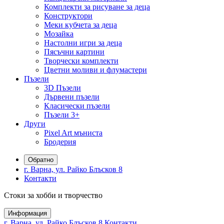
Комплекти за рисуване за деца
Конструктори
Меки кубчета за деца
Мозайка
Настолни игри за деца
Пясъчни картини
Творчески комплекти
Цветни моливи и флумастери
Пъзели
3D Пъзели
Дървени пъзели
Класически пъзели
Пъзели 3+
Други
Pixel Art мъниста
Бродерия
Обратно
г. Варна, ул. Райко Блъсков 8
Контакти
Стоки за хобби и творчество
Информация
г. Варна, ул. Райко Блъсков 8
Контакти