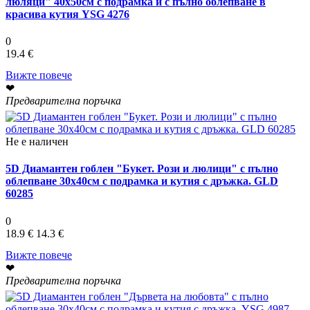
люляци" 40х50см с подрамка и с пълно облепване в
красива кутия YSG 4276
0
19.4 €
Вижте повече
❤
Предварителна поръчка
Не е наличен
5D Диамантен гоблен "Букет. Рози и люлици" с пълно
облепване 30х40см с подрамка и кутия с дръжка. GLD
60285
0
18.9 €
14.3 €
Вижте повече
❤
Предварителна поръчка