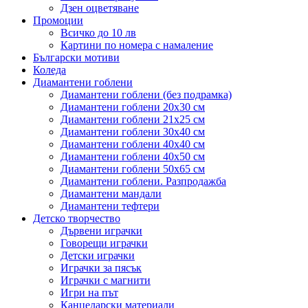
Дзен оцветяване
Промоции
Всичко до 10 лв
Картини по номера с намаление
Български мотиви
Коледа
Диамантени гоблени
Диамантени гоблени (без подрамка)
Диамантени гоблени 20x30 см
Диамантени гоблени 21x25 см
Диамантени гоблени 30x40 см
Диамантени гоблени 40x40 см
Диамантени гоблени 40x50 см
Диамантени гоблени 50x65 см
Диамантени гоблени. Разпродажба
Диамантени мандали
Диамантени тефтери
Детско творчество
Дървени играчки
Говорещи играчки
Детски играчки
Играчки за пясък
Играчки с магнити
Игри на път
Канцеларски материали