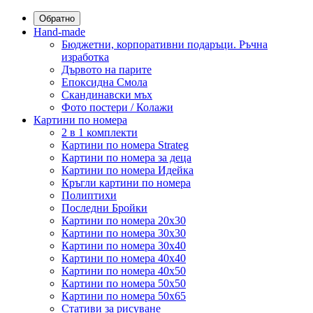
Обратно
Hand-made
Бюджетни, корпоративни подаръци. Ръчна
изработка
Дървото на парите
Епоксидна Смола
Скандинавски мъх
Фото постери / Колажи
Картини по номера
2 в 1 комплекти
Картини по номера Strateg
Картини по номера за деца
Картини по номера Идейка
Кръгли картини по номера
Полиптихи
Последни Бройки
Картини по номера 20x30
Картини по номера 30x30
Картини по номера 30x40
Картини по номера 40x40
Картини по номера 40x50
Картини по номера 50x50
Картини по номера 50x65
Стативи за рисуване