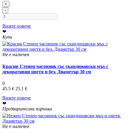
+
-
Вижте повече
❤
Купи
Не е наличен
Красив Стенен часовник със скандинавски мъх с
декоративни цветя и без. Диаметър 30 см
0
45.5 €
25.1 €
Вижте повече
❤
Предварителна поръчка
Не е наличен