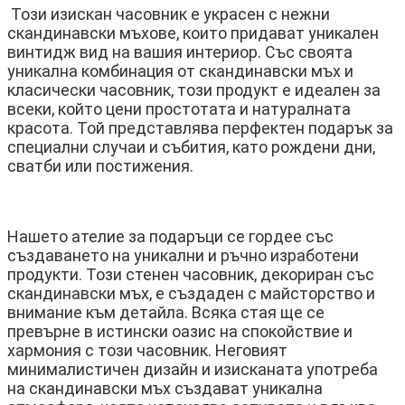
Този изискан часовник е украсен с нежни
скандинавски мъхове, които придават уникален
винтидж вид на вашия интериор. Със своята
уникална комбинация от скандинавски мъх и
класически часовник, този продукт е идеален за
всеки, който цени простотата и натуралната
красота. Той представлява перфектен подарък за
специални случаи и събития, като рождени дни,
сватби или постижения.
Нашето ателие за подаръци се гордее със
създаването на уникални и ръчно изработени
продукти. Този стенен часовник, декориран със
скандинавски мъх, е създаден с майсторство и
внимание към детайла. Всяка стая ще се
превърне в истински оазис на спокойствие и
хармония с този часовник. Неговият
минималистичен дизайн и изисканата употреба
на скандинавски мъх създават уникална