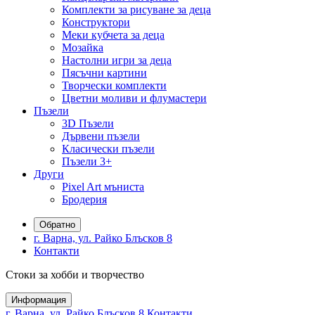
Комплекти за рисуване за деца
Конструктори
Меки кубчета за деца
Мозайка
Настолни игри за деца
Пясъчни картини
Творчески комплекти
Цветни моливи и флумастери
Пъзели
3D Пъзели
Дървени пъзели
Класически пъзели
Пъзели 3+
Други
Pixel Art мъниста
Бродерия
Обратно
г. Варна, ул. Райко Блъсков 8
Контакти
Стоки за хобби и творчество
Информация
г. Варна, ул. Райко Блъсков 8
Контакти