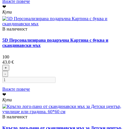
Вижте повече
❤
Купи
В наличност
5D Персонализирана подаръчна Картина с буква и
скандинавски мъх
100
43.0 €
+
-
Вижте повече
❤
Купи
В наличност
Кръгло лого-пано от скандинавски мъх за Детски център,