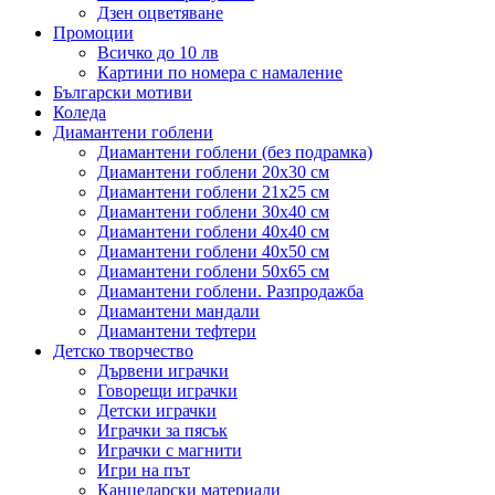
Дзен оцветяване
Промоции
Всичко до 10 лв
Картини по номера с намаление
Български мотиви
Коледа
Диамантени гоблени
Диамантени гоблени (без подрамка)
Диамантени гоблени 20x30 см
Диамантени гоблени 21x25 см
Диамантени гоблени 30x40 см
Диамантени гоблени 40x40 см
Диамантени гоблени 40x50 см
Диамантени гоблени 50x65 см
Диамантени гоблени. Разпродажба
Диамантени мандали
Диамантени тефтери
Детско творчество
Дървени играчки
Говорещи играчки
Детски играчки
Играчки за пясък
Играчки с магнити
Игри на път
Канцеларски материали