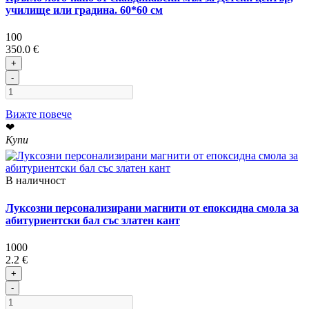
училище или градина. 60*60 см
100
350.0 €
+
-
Вижте повече
❤
Купи
В наличност
Луксозни персонализирани магнити от епоксидна смола за
абитуриентски бал със златен кант
1000
2.2 €
+
-