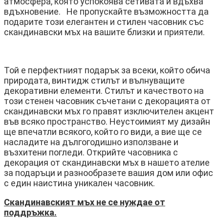
атмосфера, която успокоява сетивата и вдъхва
вдъхновение. Не пропускайте възможността да
подарите този елегантен и стилен часовник със
скандинавски мъх на вашите близки и приятели.
Той е перфектният подарък за всеки, който обича
природата, винтидж стилът и вълнуващите
декоративни елементи. Стилът и качеството на
този стенен часовник съчетани с декорацията от
скандинавски мъх го правят изключителен акцент
във всяко пространство. Неустоимият му дизайн
ще впечатли всякого, който го види, а вие ще се
насладите на дългогодишно използване и
възхитени погледи. Открийте часовника с
декорация от скандинавски мъх в нашето ателие
за подаръци и разнообразете вашия дом или офис
с един наистина уникален часовник.
Скандинавският мъх не се нуждае от
поддръжка.