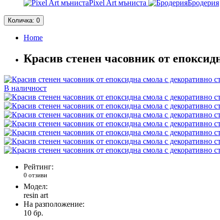
Pixel Art мъниста
Бродерия
Количка
: 0
Home
Красив стенен часовник от епоксид
В наличност
Рейтинг:
0 отзиви
Модел:
resin art
На разположение:
10
бр.