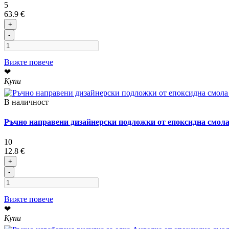
5
63.9 €
+
-
Вижте повече
❤
Купи
В наличност
Ръчно направени дизайнерски подложки от епоксидна смо
10
12.8 €
+
-
Вижте повече
❤
Купи