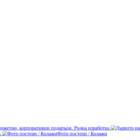
джетни, корпоративни подаръци. Ръчна изработка
х
Фото постери / Колажи