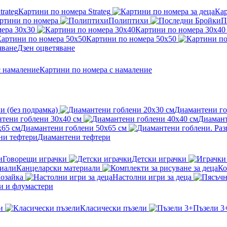
Картини по номера Strateg
Кар
ртини по номера
Полиптихи
П
ера 30x30
Картини по номера 30x40
Картини по номера 50x50
Дзен оцветяване
Картини по номера с намаление
и (без подрамка)
Диамантени го
тени гоблени 30x40 см
Диамант
Диамантени гоблени 50x65 см
Диамантени тефтери
Говорещи играчки
Детски играчки
Канцеларски материали
Ко
озайка
Настолни игри за деца
и и флумастери
и
Класически пъзели
Пъзели 3