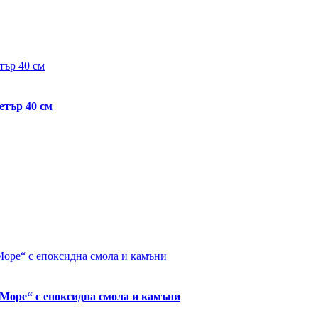
етър 40 см
“Море“ с епоксидна смола и камъни