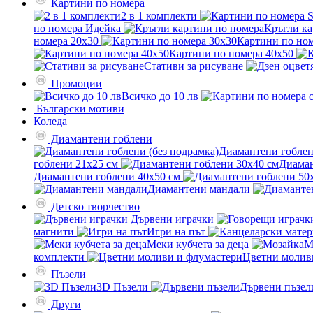
Картини по номера
2 в 1 комплекти
по номера Идейка
Кръгли ка
номера 20x30
Картини по ном
Картини по номера 40x50
Стативи за рисуване
Промоции
Всичко до 10 лв
Български мотиви
Коледа
Диамантени гоблени
Диамантени гоблен
гоблени 21x25 см
Диаман
Диамантени гоблени 40x50 см
Диамантени мандали
Детско творчество
Дървени играчки
магнити
Игри на път
Меки кубчета за деца
М
комплекти
Цветни молив
Пъзели
3D Пъзели
Дървени пъзел
Други