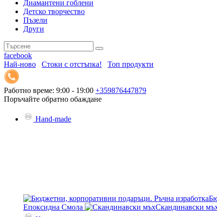
Диамантени гоблени
Детско творчество
Пъзели
Други
facebook
Най-ново
Стоки с отстъпка!
Топ продукти
Работно време: 9:00 - 19:00
+359876447879
Поръчайте обратно обаждане
Hand-made
Бю
Епоксидна Смола
Скандинавски мъ