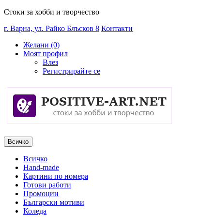
Стоки за хобби и творчество
г. Варна, ул. Райко Блъсков 8
Контакти
Желани (0)
Моят профил
Влез
Регистрирайте се
Всичко
Всичко
Hand-made
Картини по номера
Готови работи
Промоции
Български мотиви
Коледа