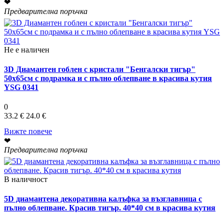
❤
Предварителна поръчка
Не е наличен
3D Диамантен гоблен с кристали "Бенгалски тигър"
50х65см с подрамка и с пълно облепване в красива кутия
YSG 0341
0
33.2 €
24.0 €
Вижте повече
❤
Предварителна поръчка
В наличност
5D диамантена декоративна калъфка за възглавница с
пълно облепване. Красив тигър. 40*40 см в красива кутия