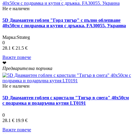
Не е наличен
5D Диамантен гоблен "Горд тигър" с пълно облепване
40х50см с подрамка и кутия с дръжка. FA30055. Украина
Марка:
Strateg
0
28.1 €
21.5 €
Вижте повече
❤
Предварителна поръчка
Не е наличен
5D Диамантен гоблен с кристали "Тигър в снега" 40х50см
с подрамка и подаръчна кутия LT0191
0
28.1 €
19.9 €
Вижте повече