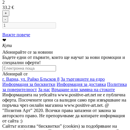
2
33.2 €
+
-
Вижте повече
❤
Купи
Абонирайте се за новини
Бъдете едни от първите, които ще научат за нови промоции и
специални оферти!
Абонирай се
г. Варна, ул. Райко Блъсков 8
За търговците на едро
Информация за бисквитки
Информация за доставка
Политика
за поверителност
За нас
Връщане или замяна на стоките
Информацията на уебсайта www.positive-art.net не е публична
оферта. Посочените цени са валидни само при извършване на
поръчка чрез онлайн магазина www.positive-art.net. @
"Позитив Арт" 2020. Всички права запазени от закона за
авторското право. Не препоръчваме да копирате информация
от сайта :)
Сайтът използва “бисквитки” (cookies) за подобряване на