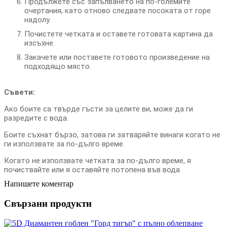
Продължете със запълването на по-големите
очертания, като отново следвате посоката от горе
надолу.
Почистете четката и оставете готовата картина да
изсъхне.
Закачете или поставете готовото произведение на
подходящо място.
Съвети:
Ако боите са твърде гъсти за целите ви, може да ги
разредите с вода.
Боите съхнат бързо, затова ги затваряйте винаги когато не
ги използвате за по-дълго време.
Когато не използвате четката за по-дълго време, я
почиствайте или я оставяйте потопена във вода
Напишете коментар
Свързани продукти