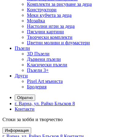
Комплекти за рисуване за деца
Конструктори
Меки кубчета за деца
Мозайка
Настолни игри за деца
Пясъчни картини
Творчески комплекти
Цветни моливи и флумастери
Пъзели
3D Пъзели
Дървени пъзели
Класически пъзели
Пъзели 3+
Други
Pixel Art мъниста
Бродерия
Обратно
г. Варна, ул. Райко Блъсков 8
Контакти
Стоки за хобби и творчество
Информация
г. Варна, ул. Райко Блъсков 8
Контакти