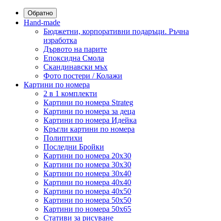
Обратно
Hand-made
Бюджетни, корпоративни подаръци. Ръчна
изработка
Дървото на парите
Епоксидна Смола
Скандинавски мъх
Фото постери / Колажи
Картини по номера
2 в 1 комплекти
Картини по номера Strateg
Картини по номера за деца
Картини по номера Идейка
Кръгли картини по номера
Полиптихи
Последни Бройки
Картини по номера 20x30
Картини по номера 30x30
Картини по номера 30x40
Картини по номера 40x40
Картини по номера 40x50
Картини по номера 50x50
Картини по номера 50x65
Стативи за рисуване