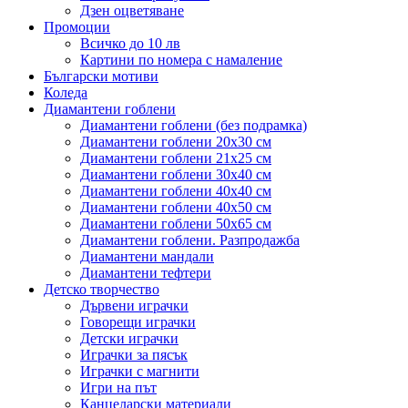
Дзен оцветяване
Промоции
Всичко до 10 лв
Картини по номера с намаление
Български мотиви
Коледа
Диамантени гоблени
Диамантени гоблени (без подрамка)
Диамантени гоблени 20x30 см
Диамантени гоблени 21x25 см
Диамантени гоблени 30x40 см
Диамантени гоблени 40x40 см
Диамантени гоблени 40x50 см
Диамантени гоблени 50x65 см
Диамантени гоблени. Разпродажба
Диамантени мандали
Диамантени тефтери
Детско творчество
Дървени играчки
Говорещи играчки
Детски играчки
Играчки за пясък
Играчки с магнити
Игри на път
Канцеларски материали