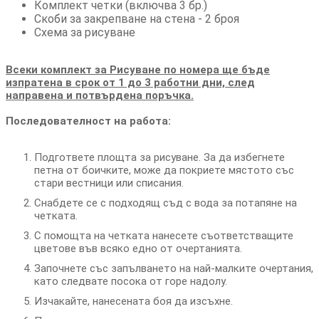
Комплект четки (включва 3 бр.)
Скоби за закрепване на стена - 2 броя
Схема за рисуване
Всеки комплект за Рисуване по номера ще бъде
изпратена в срок от 1 до 3 работни дни, след
направена и потвърдена поръчка.
Последователност на работа:
Подгответе площта за рисуване. За да избегнете
петна от боичките, може да покриете мястото със
стари вестници или списания.
Снабдете се с подходящ съд с вода за потапяне на
четката.
С помощта на четката нанесете съответстващите
цветове във всяко едно от очертанията.
Започнете със запълването на най-малките очертания,
като следвате посока от горе надолу.
Изчакайте, нанесената боя да изсъхне.