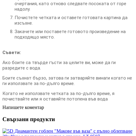
очертания, като отново следвате посоката от горе
надолу.
Почистете четката и оставете готовата картина да
изсъхне.
Закачете или поставете готовото произведение на
подходящо място.
Съвети:
Ако боите са твърде гъсти за целите ви, може да ги
разредите с вода.
Боите съхнат бързо, затова ги затваряйте винаги когато не
ги използвате за по-дълго време.
Когато не използвате четката за по-дълго време, я
почиствайте или я оставяйте потопена във вода
Напишете коментар
Свързани продукти