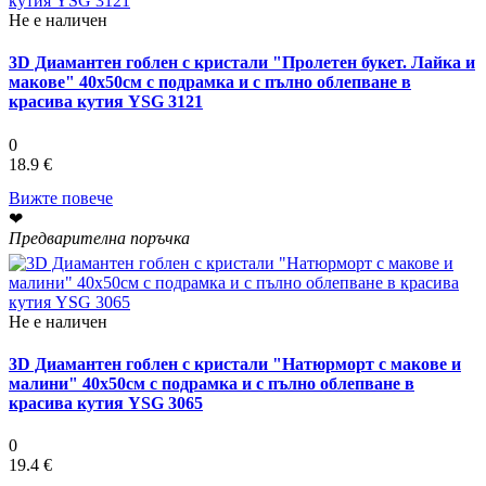
Не е наличен
3D Диамантен гоблен с кристали "Пролетен букет. Лайка и
макове" 40х50см с подрамка и с пълно облепване в
красива кутия YSG 3121
0
18.9 €
Вижте повече
❤
Предварителна поръчка
Не е наличен
3D Диамантен гоблен с кристали "Натюрморт с макове и
малини" 40х50см с подрамка и с пълно облепване в
красива кутия YSG 3065
0
19.4 €