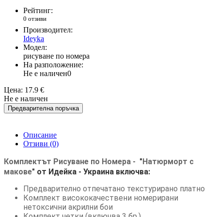
Рейтинг:
0 отзиви
Производител:
Ideyka
Модел:
рисуване по номера
На разположение:
Не е наличен
0
Цена:
17.9 €
Не е наличен
Предварителна поръчка
Описание
Отзиви (0)
Комплектът Рисуване по Номера -
"
Натюрморт с
макове
"
от Идейка
- Украина
включва:
Предварително отпечатано текстурирано платно
Комплект висококачествени номерирани
нетоксични акрилни бои
Комплект четки (включва 3 бр.)