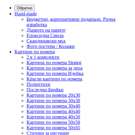
Обратно
Hand-made
Бюджетни, корпоративни подаръци. Ръчна
изработка
Дървото на парите
Епоксидна Смола
Скандинавски мъх
Фото постери / Колажи
Картини по номера
2 в 1 комплекти
Картини по номера Strateg
Картини по номера за деца
Картини по номера Идейка
Кръгли картини по номера
Полиптихи
Последни Бройки
Картини по номера 20x30
Картини по номера 30x30
Картини по номера 30x40
Картини по номера 40x40
Картини по номера 40x50
Картини по номера 50x50
Картини по номера 50x65
Стативи за рисуване