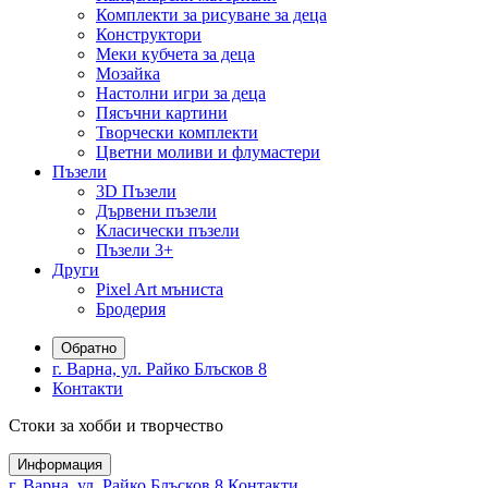
Комплекти за рисуване за деца
Конструктори
Меки кубчета за деца
Мозайка
Настолни игри за деца
Пясъчни картини
Творчески комплекти
Цветни моливи и флумастери
Пъзели
3D Пъзели
Дървени пъзели
Класически пъзели
Пъзели 3+
Други
Pixel Art мъниста
Бродерия
Обратно
г. Варна, ул. Райко Блъсков 8
Контакти
Стоки за хобби и творчество
Информация
г. Варна, ул. Райко Блъсков 8
Контакти