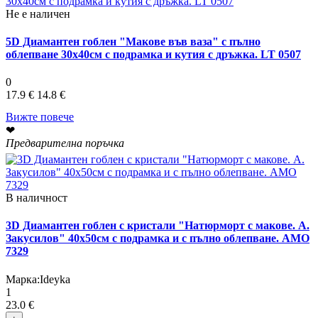
Не е наличен
5D Диамантен гоблен "Макове във ваза" с пълно
облепване 30х40см с подрамка и кутия с дръжка. LT 0507
0
17.9 €
14.8 €
Вижте повече
❤
Предварителна поръчка
В наличност
3D Диамантен гоблен с кристали "Натюрморт с макове. А.
Закусилов" 40х50см с подрамка и с пълно облепване. АМО
7329
Марка:
Ideyka
1
23.0 €