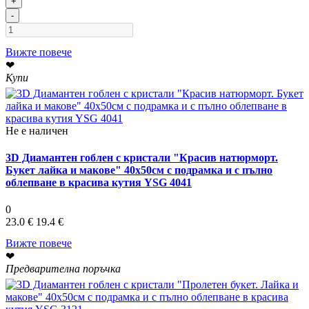
+
-
Вижте повече
❤
Купи
Не е наличен
3D Диамантен гоблен с кристали "Красив натюрморт.
Букет лайка и макове" 40х50см с подрамка и с пълно
облепване в красива кутия YSG 4041
0
23.0 €
19.4 €
Вижте повече
❤
Предварителна поръчка