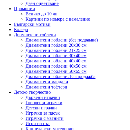
Дзен оцветяване
Промоции
Всичко до 10 лв
Картини по номера с намаление
Български мотиви
Коледа
Диамантени гоблени
Диамантени гоблени (без подрамка)
Диамантени гоблени 20x30 см
Диамантени гоблени 21x25 см
Диамантени гоблени 30x40 см
Диамантени гоблени 40x40 см
Диамантени гоблени 40x50 см
Диамантени гоблени 50x65 см
Диамантени гоблени. Разпродажба
Диамантени мандали
Диамантени тефтери
Детско творчество
Дървени играчки
Говорещи играчки
Детски играчки
Играчки за пясък
Играчки с магнити
Игри на път
Канцеларски материали