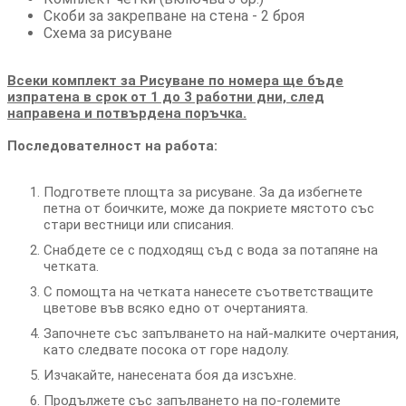
Скоби за закрепване на стена - 2 броя
Схема за рисуване
Всеки комплект за Рисуване по номера ще бъде
изпратена в срок от 1 до 3 работни дни, след
направена и потвърдена поръчка.
Последователност на работа:
Подгответе площта за рисуване. За да избегнете
петна от боичките, може да покриете мястото със
стари вестници или списания.
Снабдете се с подходящ съд с вода за потапяне на
четката.
С помощта на четката нанесете съответстващите
цветове във всяко едно от очертанията.
Започнете със запълването на най-малките очертания,
като следвате посока от горе надолу.
Изчакайте, нанесената боя да изсъхне.
Продължете със запълването на по-големите