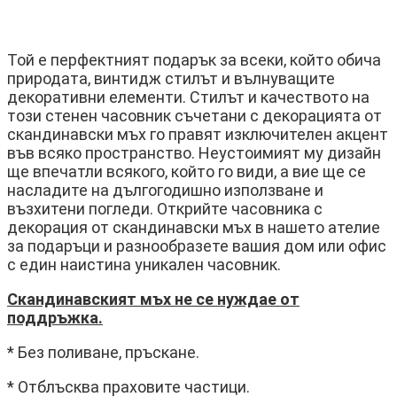
Той е перфектният подарък за всеки, който обича
природата, винтидж стилът и вълнуващите
декоративни елементи. Стилът и качеството на
този стенен часовник съчетани с декорацията от
скандинавски мъх го правят изключителен акцент
във всяко пространство. Неустоимият му дизайн
ще впечатли всякого, който го види, а вие ще се
насладите на дългогодишно използване и
възхитени погледи. Открийте часовника с
декорация от скандинавски мъх в нашето ателие
за подаръци и разнообразете вашия дом или офис
с един наистина уникален часовник.
Скандинавският мъх не се нуждае от
поддръжка.
* Без поливане, пръскане.
* Отблъсква праховите частици.