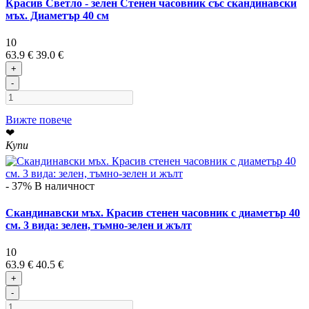
Красив Светло - зелен Стенен часовник със скандинавски
мъх. Диаметър 40 см
10
63.9 €
39.0 €
+
-
Вижте повече
❤
Купи
- 37%
В наличност
Скандинавски мъх. Красив стенен часовник с диаметър 40
см. 3 вида: зелен, тъмно-зелен и жълт
10
63.9 €
40.5 €
+
-