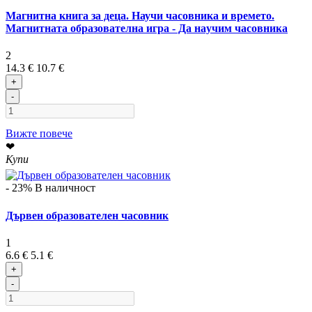
Магнитна книга за деца. Научи часовника и времето.
Maгнитнaтa oбpaзoвaтeлнa игpa - Дa нayчим чacoвниĸa
2
14.3 €
10.7 €
+
-
Вижте повече
❤
Купи
- 23%
В наличност
Дървен образователен часовник
1
6.6 €
5.1 €
+
-