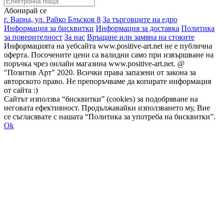
Абонирай се
г. Варна, ул. Райко Блъсков 8
За търговците на едро
Информация за бисквитки
Информация за доставка
Политика
за поверителност
За нас
Връщане или замяна на стоките
Информацията на уебсайта www.positive-art.net не е публична
оферта. Посочените цени са валидни само при извършване на
поръчка чрез онлайн магазина www.positive-art.net. @
"Позитив Арт" 2020. Всички права запазени от закона за
авторското право. Не препоръчваме да копирате информация
от сайта :)
Сайтът използва “бисквитки” (cookies) за подобряване на
неговата ефективност. Продължавайки използването му, Вие
се съгласявате с нашата “Политика за употреба на бисквитки”.
Ok