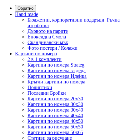
Обратно
Hand-made
Бюджетни, корпоративни подаръци. Ръчна
изработка
Дървото на парите
Епоксидна Смола
Скандинавски мъх
Фото постери / Колажи
Картини по номера
2 в 1 комплекти
Картини по номера Strateg
Картини по номера за деца
Картини по номера Идейка
Кръгли картини по номера
Полиптихи
Последни Бройки
Картини по номера 20x30
Картини по номера 30x30
Картини по номера 30x40
Картини по номера 40x40
Картини по номера 40x50
Картини по номера 50x50
Картини по номера 50x65
Стативи за рисуване