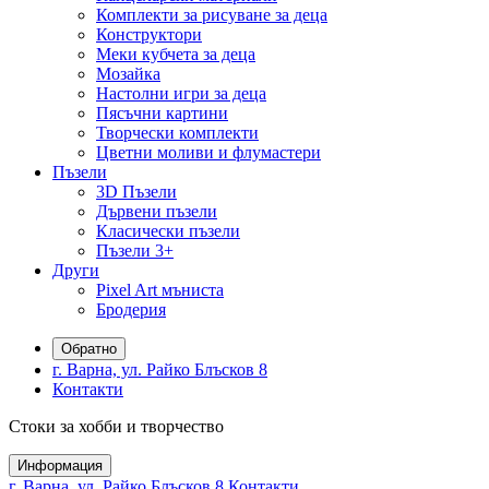
Комплекти за рисуване за деца
Конструктори
Меки кубчета за деца
Мозайка
Настолни игри за деца
Пясъчни картини
Творчески комплекти
Цветни моливи и флумастери
Пъзели
3D Пъзели
Дървени пъзели
Класически пъзели
Пъзели 3+
Други
Pixel Art мъниста
Бродерия
Обратно
г. Варна, ул. Райко Блъсков 8
Контакти
Стоки за хобби и творчество
Информация
г. Варна, ул. Райко Блъсков 8
Контакти