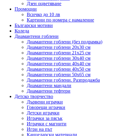
Дзен оцветяване
Промоции
Всичко до 10 лв
Картини по номера с намаление
Български мотиви
Коледа
Диамантени гоблени
Диамантени гоблени (без подрамка)
Диамантени гоблени 20x30 см
Диамантени гоблени 21x25 см
Диамантени гоблени 30x40 см
Диамантени гоблени 40x40 см
Диамантени гоблени 40x50 см
Диамантени гоблени 50x65 см
Диамантени гоблени. Разпродажба
Диамантени мандали
Диамантени тефтери
Детско творчество
Дървени играчки
Говорещи играчки
Детски играчки
Играчки за пясък
Играчки с магнити
Игри на път
Канцеларски материали