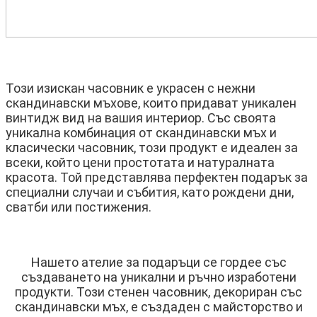
Този изискан часовник е украсен с нежни
скандинавски мъхове, които придават уникален
винтидж вид на вашия интериор. Със своята
уникална комбинация от скандинавски мъх и
класически часовник, този продукт е идеален за
всеки, който цени простотата и натуралната
красота. Той представлява перфектен подарък за
специални случаи и събития, като рождени дни,
сватби или постижения.
Нашето ателие за подаръци се гордее със
създаването на уникални и ръчно изработени
продукти. Този стенен часовник, декориран със
скандинавски мъх, е създаден с майсторство и