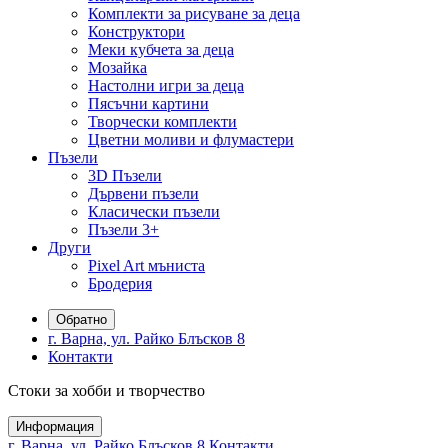
Комплекти за рисуване за деца
Конструктори
Меки кубчета за деца
Мозайка
Настолни игри за деца
Пясъчни картини
Творчески комплекти
Цветни моливи и флумастери
Пъзели
3D Пъзели
Дървени пъзели
Класически пъзели
Пъзели 3+
Други
Pixel Art мъниста
Бродерия
Обратно
г. Варна, ул. Райко Блъсков 8
Контакти
Стоки за хобби и творчество
Информация
г. Варна, ул. Райко Блъсков 8
Контакти