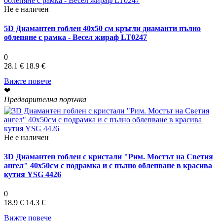
Не е наличен
5D Диамантен гоблен 40x50 см кръгли диаманти пълно
облепяне с рамка - Весел жираф LT0247
0
28.1 €
18.9 €
Вижте повече
❤
Предварителна поръчка
Не е наличен
3D Диамантен гоблен с кристали "Рим. Мостът на Светия
ангел" 40х50см с подрамка и с пълно облепване в красива
кутия YSG 4426
0
18.9 €
14.3 €
Вижте повече