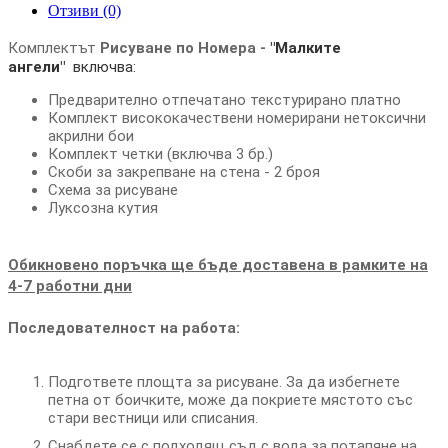
Отзиви (0)
Комплектът
Рисуване по Номера -
"Малките
ангели"
включва:
Предварително отпечатано текстурирано платно
Комплект висококачествени номерирани нетоксични
акрилни бои
Комплект четки (включва 3 бр.)
Скоби за закрепване на стена - 2 броя
Схема за рисуване
Луксозна кутия
Обикновено поръчка ще бъде доставена в рамките на
4-7 работни дни
Последователност на работа:
Подгответе площта за рисуване. За да избегнете
петна от боичките, може да покриете мястото със
стари вестници или списания.
Снабдете се с подходящ съд с вода за потапяне на