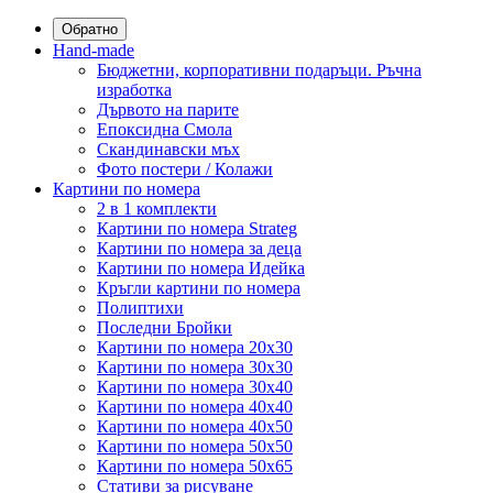
Обратно
Hand-made
Бюджетни, корпоративни подаръци. Ръчна
изработка
Дървото на парите
Епоксидна Смола
Скандинавски мъх
Фото постери / Колажи
Картини по номера
2 в 1 комплекти
Картини по номера Strateg
Картини по номера за деца
Картини по номера Идейка
Кръгли картини по номера
Полиптихи
Последни Бройки
Картини по номера 20x30
Картини по номера 30x30
Картини по номера 30x40
Картини по номера 40x40
Картини по номера 40x50
Картини по номера 50x50
Картини по номера 50x65
Стативи за рисуване