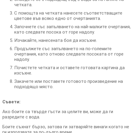
четката.
С помощта на четката нанесете съответстващите
цветове във всяко едно от очертанията.
Започнете със запълването на най-малките очертания,
като следвате посока от горе надолу.
Изчакайте, нанесената боя да изсъхне.
Продължете със запълването на по-големите
очертания, като отново следвате посоката от горе
надолу.
Почистете четката и оставете готовата картина да
изсъхне.
Закачете или поставете готовото произведение на
подходящо място.
Съвети:
Ако боите са твърде гъсти за целите ви, може да ги
разредите с вода.
Боите съхнат бързо, затова ги затваряйте винаги когато не
ги използвате за по-дълго време.