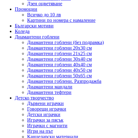
Дзен оцветяване
Промоции
Всичко до 10 лв
Картини по номера с намаление
Български мотиви
Коледа
Диамантени гоблени
Диамантени гоблени (без подрамка)
Диамантени гоблени 20x30 см
Диамантени гоблени 21x25 см
Диамантени гоблени 30x40 см
Диамантени гоблени 40x40 см
Диамантени гоблени 40x50 см
Диамантени гоблени 50x65 см
Диамантени гоблени. Разпродажба
Диамантени мандали
Диамантени тефтери
Детско творчество
Дървени играчки
Говорещи играчки
Детски играчки
Играчки за пясък
Играчки с магнити
Игри на път
Канцеларски материали