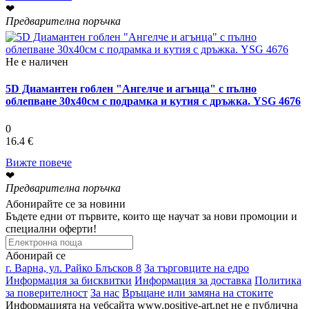
❤
Предварителна поръчка
Не е наличен
5D Диамантен гоблен "Ангелче и агънца" с пълно
облепване 30х40см с подрамка и кутия с дръжка. YSG 4676
0
16.4 €
Вижте повече
❤
Предварителна поръчка
Абонирайте се за новини
Бъдете едни от първите, които ще научат за нови промоции и
специални оферти!
Абонирай се
г. Варна, ул. Райко Блъсков 8
За търговците на едро
Информация за бисквитки
Информация за доставка
Политика
за поверителност
За нас
Връщане или замяна на стоките
Информацията на уебсайта www.positive-art.net не е публична