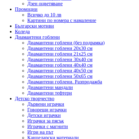
Дзен оцветяване
Промоции
Всичко до 10 лв
Картини по номера с намаление
Български мотиви
Коледа
Диамантени гоблени
Диамантени гоблени (без подрамка)
Диамантени гоблени 20x30 см
Диамантени гоблени 21x25 см
Диамантени гоблени 30x40 см
Диамантени гоблени 40x40 см
Диамантени гоблени 40x50 см
Диамантени гоблени 50x65 см
Диамантени гоблени. Разпродажба
Диамантени мандали
Диамантени тефтери
Детско творчество
Дървени играчки
Говорещи играчки
Детски играчки
Играчки за пясък
Играчки с магнити
Игри на път
Канцеларски материали