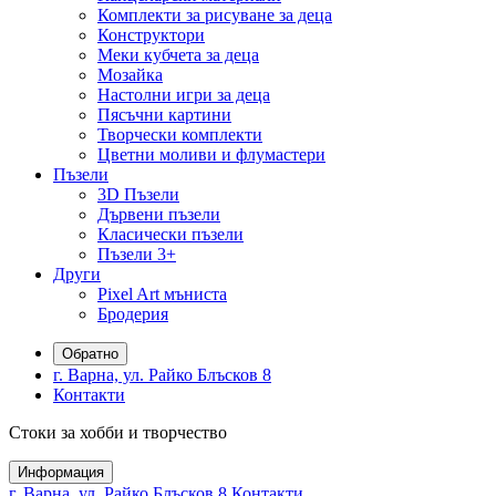
Комплекти за рисуване за деца
Конструктори
Меки кубчета за деца
Мозайка
Настолни игри за деца
Пясъчни картини
Творчески комплекти
Цветни моливи и флумастери
Пъзели
3D Пъзели
Дървени пъзели
Класически пъзели
Пъзели 3+
Други
Pixel Art мъниста
Бродерия
Обратно
г. Варна, ул. Райко Блъсков 8
Контакти
Стоки за хобби и творчество
Информация
г. Варна, ул. Райко Блъсков 8
Контакти