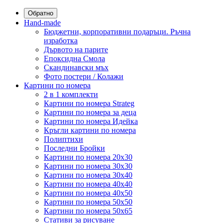
Обратно
Hand-made
Бюджетни, корпоративни подаръци. Ръчна
изработка
Дървото на парите
Епоксидна Смола
Скандинавски мъх
Фото постери / Колажи
Картини по номера
2 в 1 комплекти
Картини по номера Strateg
Картини по номера за деца
Картини по номера Идейка
Кръгли картини по номера
Полиптихи
Последни Бройки
Картини по номера 20x30
Картини по номера 30x30
Картини по номера 30x40
Картини по номера 40x40
Картини по номера 40x50
Картини по номера 50x50
Картини по номера 50x65
Стативи за рисуване