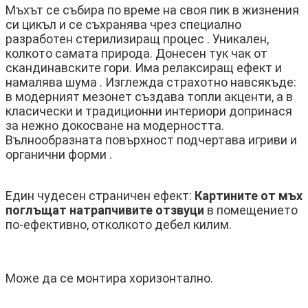
Мъхът се събира по време на своя пик в жизнения
си цикъл и се съхранява чрез специално
разработен стерилизиращ процес . Уникален,
колкото самата природа. Донесен тук чак от
скандинавските гори. Има релаксиращ ефект и
намалява шума . Изглежда страхотно навсякъде:
в модерният мезонет създава топли акценти, а в
класически и традиционни интериори допринася
за нежно докосване на модерността.
Вълнообразната повърхност подчертава игриви и
органични форми .
Един чудесен страничен ефект:
Картините от мъх
поглъщат натрапчивите отзвуци
в помещението
по-ефективно, отколкото дебел килим.
Може да се монтира хоризонтално.