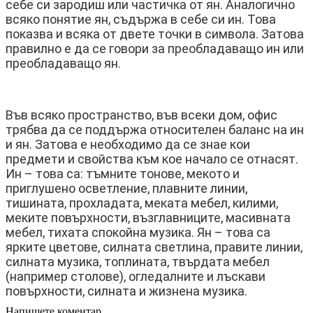
себе си зародиш или частичка от ян. Аналогично
всяко понятие ян, съдържа в себе си ин. Това
показва и всяка от двете точки в символа. Затова
правилно е да се говори за преобладаващо ин или
преобладаващо ян.
Във всяко пространство, във всеки дом, офис
трябва да се поддържа относителен баланс на ин
и ян. Затова е необходимо да се знае кои
предмети и свойства към кое начало се отнасят.
Ин – това са: тъмните тонове, мекото и
приглушено осветление, плавните линии,
тишината, прохладата, меката мебел, килими,
меките повърхности, възглавниците, масивната
мебел, тихата спокойна музика. Ян – това са
ярките цветове, силната светлина, правите линии,
силната музика, топлината, твърдата мебел
(например столове), огледалните и лъскави
повърхности, силната и жизнена музика.
Напишете коментар