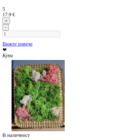
5
17.9 €
+
-
Вижте повече
❤
Купи
В наличност