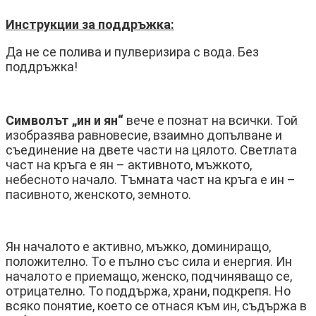
Инструкции за поддръжка:
Да не се полива и пулверизира с вода. Без
поддръжка!
Символът „ин и ян“
вече е познат на всички. Той
изобразява равновесие, взаимно допълване и
съединение на двете части на цялото. Светлата
част на кръга е ян – активното, мъжкото,
небесното начало. Тъмната част на кръга е ин –
пасивното, женското, земното.
Ян началото е активно, мъжко, доминиращо,
положително. То е пълно със сила и енергия. Ин
началото е приемащо, женско, подчиняващо се,
отрицателно. То поддържа, храни, подкрепя. Но
всяко понятие, което се отнася към ин, съдържа в