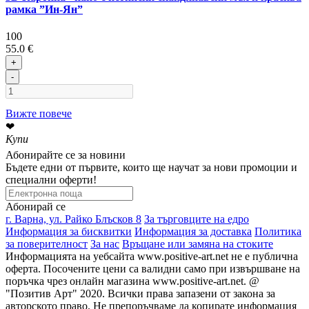
рамка ”Ин-Ян”
100
55.0 €
+
-
Вижте повече
❤
Купи
Абонирайте се за новини
Бъдете едни от първите, които ще научат за нови промоции и
специални оферти!
Абонирай се
г. Варна, ул. Райко Блъсков 8
За търговците на едро
Информация за бисквитки
Информация за доставка
Политика
за поверителност
За нас
Връщане или замяна на стоките
Информацията на уебсайта www.positive-art.net не е публична
оферта. Посочените цени са валидни само при извършване на
поръчка чрез онлайн магазина www.positive-art.net. @
"Позитив Арт" 2020. Всички права запазени от закона за
авторското право. Не препоръчваме да копирате информация