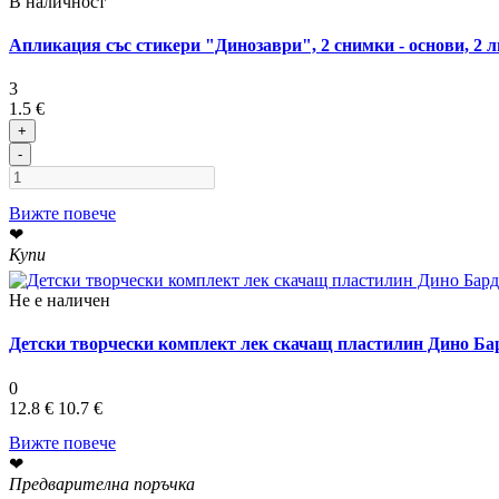
В наличност
Апликация със стикери "Динозаври", 2 снимки - основи, 2 л
3
1.5 €
+
-
Вижте повече
❤
Купи
Не е наличен
Детски творчески комплект лек скачащ пластилин Дино Бард.
0
12.8 €
10.7 €
Вижте повече
❤
Предварителна поръчка