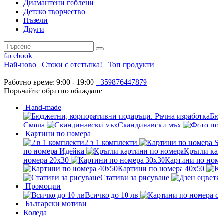
Диамантени гоблени
Детско творчество
Пъзели
Други
facebook
Най-ново
Стоки с отстъпка!
Топ продукти
Работно време: 9:00 - 19:00
+359876447879
Поръчайте обратно обаждане
Hand-made
Бю
Смола
Скандинавски мъх
Картини по номера
2 в 1 комплекти
по номера Идейка
Кръгли ка
номера 20x30
Картини по ном
Картини по номера 40x50
Стативи за рисуване
Промоции
Всичко до 10 лв
Български мотиви
Коледа