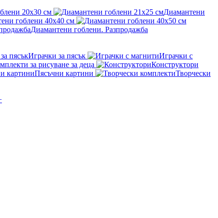
блени 20x30 см
Диамантени
ени гоблени 40x40 см
Диамантени гоблени. Разпродажба
Играчки за пясък
Играчки с
мплекти за рисуване за деца
Конструктори
Пясъчни картини
Творчески
+