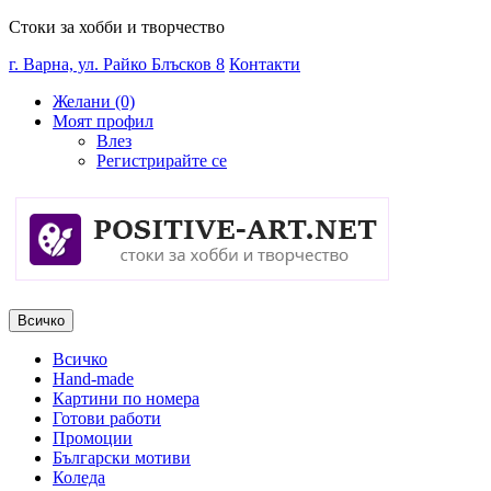
Стоки за хобби и творчество
г. Варна, ул. Райко Блъсков 8
Контакти
Желани (0)
Моят профил
Влез
Регистрирайте се
Всичко
Всичко
Hand-made
Картини по номера
Готови работи
Промоции
Български мотиви
Коледа