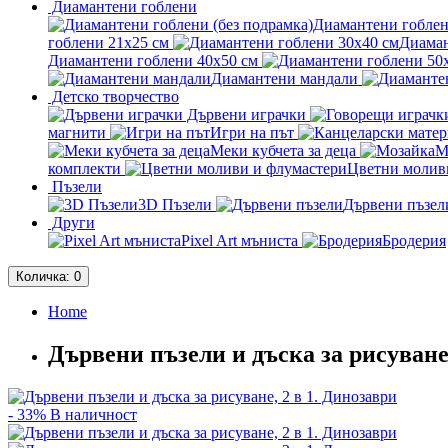
Диамантени гоблени
Диамантени гоблен
гоблени 21x25 см
Диаман
Диамантени гоблени 40x50 см
Диамантени мандали
Детско творчество
Дървени играчки
магнити
Игри на път
Меки кубчета за деца
М
комплекти
Цветни молив
Пъзели
3D Пъзели
Дървени пъзел
Други
Pixel Art мъниста
Бродерия
Количка
: 0
Home
Дървени пъзели и дъска за рисуване,
- 33%
В наличност