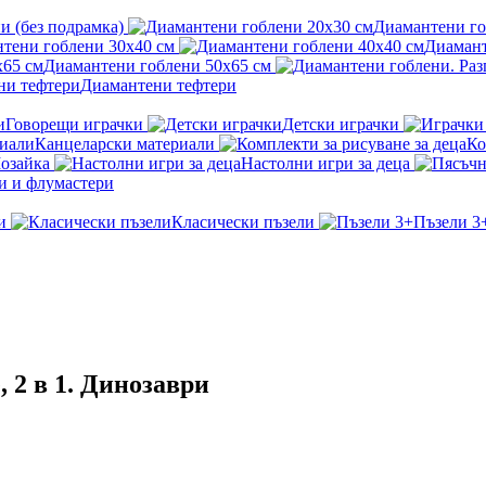
и (без подрамка)
Диамантени го
тени гоблени 30x40 см
Диамант
Диамантени гоблени 50x65 см
Диамантени тефтери
Говорещи играчки
Детски играчки
Канцеларски материали
Ко
озайка
Настолни игри за деца
и и флумастери
и
Класически пъзели
Пъзели 3
 2 в 1. Динозаври