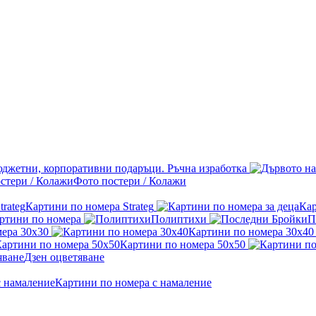
джетни, корпоративни подаръци. Ръчна изработка
Фото постери / Колажи
Картини по номера Strateg
Кар
ртини по номера
Полиптихи
П
ера 30x30
Картини по номера 30x40
Картини по номера 50x50
Дзен оцветяване
Картини по номера с намаление