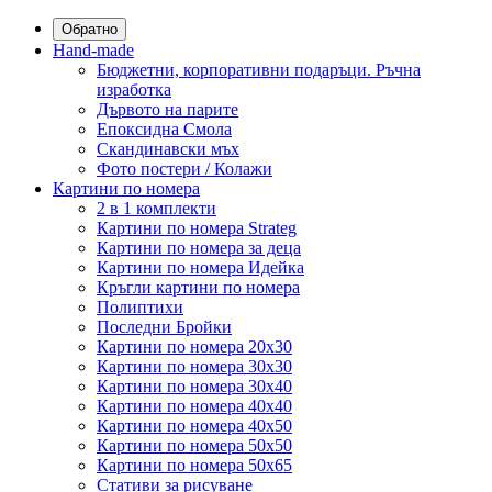
Обратно
Hand-made
Бюджетни, корпоративни подаръци. Ръчна
изработка
Дървото на парите
Епоксидна Смола
Скандинавски мъх
Фото постери / Колажи
Картини по номера
2 в 1 комплекти
Картини по номера Strateg
Картини по номера за деца
Картини по номера Идейка
Кръгли картини по номера
Полиптихи
Последни Бройки
Картини по номера 20x30
Картини по номера 30x30
Картини по номера 30x40
Картини по номера 40x40
Картини по номера 40x50
Картини по номера 50x50
Картини по номера 50x65
Стативи за рисуване