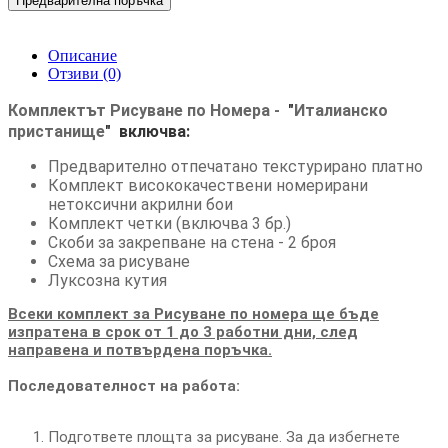
Предварителна поръчка
Описание
Отзиви (0)
Комплектът Рисуване по Номера -
"
Италианско
пристанище
"
включва:
Предварително отпечатано текстурирано платно
Комплект висококачествени номерирани
нетоксични акрилни бои
Комплект четки (включва 3 бр.)
Скоби за закрепване на стена - 2 броя
Схема за рисуване
Луксозна кутия
Всеки комплект за Рисуване по номера ще бъде
изпратена в срок от 1 до 3 работни дни, след
направена и потвърдена поръчка.
Последователност на работа:
Подгответе площта за рисуване. За да избегнете