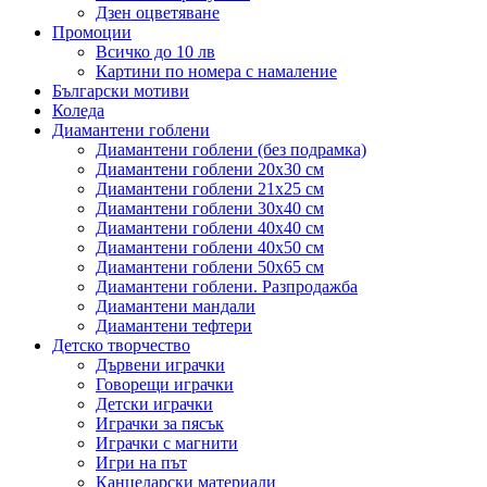
Дзен оцветяване
Промоции
Всичко до 10 лв
Картини по номера с намаление
Български мотиви
Коледа
Диамантени гоблени
Диамантени гоблени (без подрамка)
Диамантени гоблени 20x30 см
Диамантени гоблени 21x25 см
Диамантени гоблени 30x40 см
Диамантени гоблени 40x40 см
Диамантени гоблени 40x50 см
Диамантени гоблени 50x65 см
Диамантени гоблени. Разпродажба
Диамантени мандали
Диамантени тефтери
Детско творчество
Дървени играчки
Говорещи играчки
Детски играчки
Играчки за пясък
Играчки с магнити
Игри на път
Канцеларски материали