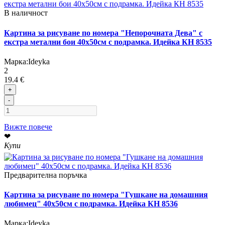
В наличност
Картина за рисуване по номера "Непорочната Дева" с
екстра метални бои 40х50см с подрамка. Идейка КН 8535
Марка:
Ideyka
2
19.4 €
+
-
Вижте повече
❤
Купи
Предварителна поръчка
Картина за рисуване по номера "Гушкане на домашния
любимец" 40х50см с подрамка. Идейка КН 8536
Марка:
Ideyka