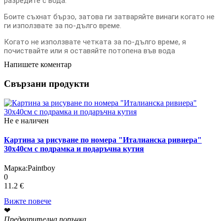
разредите с вода.
Боите съхнат бързо, затова ги затваряйте винаги когато не
ги използвате за по-дълго време.
Когато не използвате четката за по-дълго време, я
почиствайте или я оставяйте потопена във вода
Напишете коментар
Свързани продукти
Не е наличен
Картина за рисуване по номера "Италианска ривиера"
30х40см с подрамка и подаръчна кутия
Марка:
Paintboy
0
11.2 €
Вижте повече
❤
Предварителна поръчка