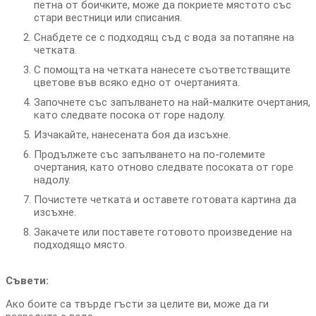
петна от боичките, може да покриете мястото със
стари вестници или списания.
Снабдете се с подходящ съд с вода за потапяне на
четката.
С помощта на четката нанесете съответстващите
цветове във всяко едно от очертанията.
Започнете със запълването на най-малките очертания,
като следвате посока от горе надолу.
Изчакайте, нанесената боя да изсъхне.
Продължете със запълването на по-големите
очертания, като отново следвате посоката от горе
надолу.
Почистете четката и оставете готовата картина да
изсъхне.
Закачете или поставете готовото произведение на
подходящо място.
Съвети:
Ако боите са твърде гъсти за целите ви, може да ги