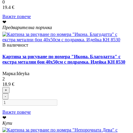
0
19.4 €
Вижте повече
❤
Предварителна поръчка
В наличност
Картина за рисуване по номера "Икона. Благодатта" с
екстра метални бои 40х50см с подрамка. Идейка КН 8530
Марка:
Ideyka
2
18.9 €
+
-
Вижте повече
❤
Купи