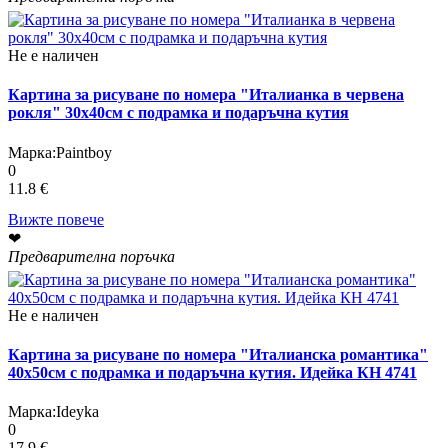
Не е наличен
Картина за рисуване по номера "Италианка в червена
рокля" 30х40см с подрамка и подаръчна кутия
Марка:
Paintboy
0
11.8 €
Вижте повече
❤
Предварителна поръчка
Не е наличен
Картина за рисуване по номера "Италианска романтика"
40х50см с подрамка и подаръчна кутия. Идейка КН 4741
Марка:
Ideyka
0
17.9 €