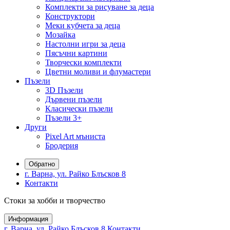
Комплекти за рисуване за деца
Конструктори
Меки кубчета за деца
Мозайка
Настолни игри за деца
Пясъчни картини
Творчески комплекти
Цветни моливи и флумастери
Пъзели
3D Пъзели
Дървени пъзели
Класически пъзели
Пъзели 3+
Други
Pixel Art мъниста
Бродерия
Обратно
г. Варна, ул. Райко Блъсков 8
Контакти
Стоки за хобби и творчество
Информация
г. Варна, ул. Райко Блъсков 8
Контакти