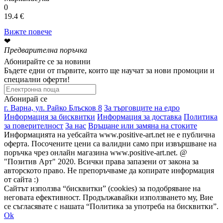
0
19.4 €
Вижте повече
❤
Предварителна поръчка
Абонирайте се за новини
Бъдете едни от първите, които ще научат за нови промоции и
специални оферти!
Абонирай се
г. Варна, ул. Райко Блъсков 8
За търговците на едро
Информация за бисквитки
Информация за доставка
Политика
за поверителност
За нас
Връщане или замяна на стоките
Информацията на уебсайта www.positive-art.net не е публична
оферта. Посочените цени са валидни само при извършване на
поръчка чрез онлайн магазина www.positive-art.net. @
"Позитив Арт" 2020. Всички права запазени от закона за
авторското право. Не препоръчваме да копирате информация
от сайта :)
Сайтът използва “бисквитки” (cookies) за подобряване на
неговата ефективност. Продължавайки използването му, Вие
се съгласявате с нашата “Политика за употреба на бисквитки”.
Ok