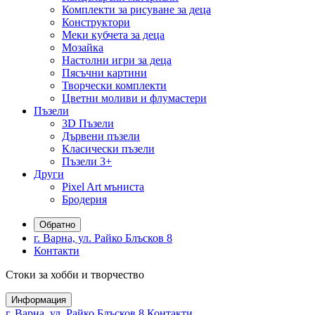
Комплекти за рисуване за деца
Конструктори
Меки кубчета за деца
Мозайка
Настолни игри за деца
Пясъчни картини
Творчески комплекти
Цветни моливи и флумастери
Пъзели
3D Пъзели
Дървени пъзели
Класически пъзели
Пъзели 3+
Други
Pixel Art мъниста
Бродерия
Обратно
г. Варна, ул. Райко Блъсков 8
Контакти
Стоки за хобби и творчество
Информация
г. Варна, ул. Райко Блъсков 8
Контакти