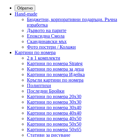
Обратно
Hand-made
Бюджетни, корпоративни подаръци. Ръчна
изработка
Дървото на парите
Епоксидна Смола
Скандинавски мъх
Фото постери / Колажи
Картини по номера
2 в 1 комплекти
Картини по номера Strateg
Картини по номера за деца
Картини по номера Идейка
Кръгли картини по номера
Полиптихи
Последни Бройки
Картини по номера 20x30
Картини по номера 30x30
Картини по номера 30x40
Картини по номера 40x40
Картини по номера 40x50
Картини по номера 50x50
Картини по номера 50x65
Стативи за рисуване