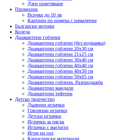
Дзен оцветяване
Промоции
Всичко до 10 лв
Картини по номера с намаление
Български мотиви
Коледа
Диамантени гоблени
Диамантени гоблени (без подрамка)
Диамантени гоблени 20x30 см
Диамантени гоблени 21x25 см
Диамантени гоблени 30x40 см
Диамантени гоблени 40x40 см
Диамантени гоблени 40x50 см
Диамантени гоблени 50x65 см
Диамантени гоблени. Разпродажба
Диамантени мандали
Диамантени тефтери
Детско творчество
Дървени играчки
Говорещи играчки
Детски играчки
Играчки за пясък
Играчки с магнити
Игри на път
Канцеларски материали