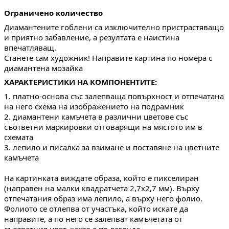
Ограничено количество
Диамантените гоблени са изключително пристрастяващо 
и приятно забавление, а резултата е наистина 
впечатляващ.
Станете сам художник! Направите картина по номера с 
диамантена мозайка
ХАРАКТЕРИСТИКИ НА КОМПОНЕНТИТЕ:
1. платно-основа със залепваща повърхност и отпечатана 
на него схема на изображението на подрамник
2. диамантени камъчета в различни цветове със 
съответни маркировки отговарящи на мястото им в 
схемата
3. лепило и писалка за взимане и поставяне на цветните 
камъчета
На картинката виждате образа, който е пикселиран 
(направен на малки квадратчета 2,7х2,7 мм). Върху 
отпечатания образ има лепило, а върху него фолио. 
Фолиото се отлепва от участъка, който искате да 
направите, а по него се залепват камъчетата от 
съответния цвят, както е по легенда.