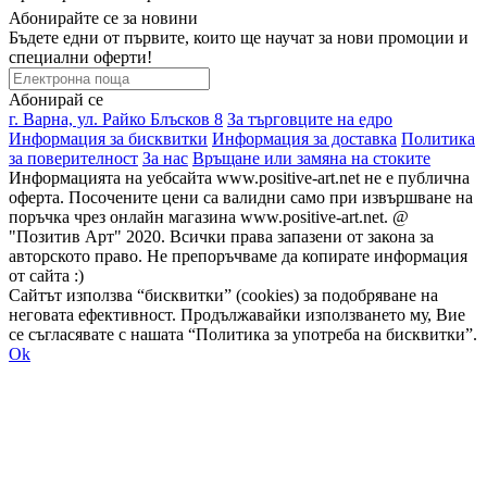
Абонирайте се за новини
Бъдете едни от първите, които ще научат за нови промоции и
специални оферти!
Абонирай се
г. Варна, ул. Райко Блъсков 8
За търговците на едро
Информация за бисквитки
Информация за доставка
Политика
за поверителност
За нас
Връщане или замяна на стоките
Информацията на уебсайта www.positive-art.net не е публична
оферта. Посочените цени са валидни само при извършване на
поръчка чрез онлайн магазина www.positive-art.net. @
"Позитив Арт" 2020. Всички права запазени от закона за
авторското право. Не препоръчваме да копирате информация
от сайта :)
Сайтът използва “бисквитки” (cookies) за подобряване на
неговата ефективност. Продължавайки използването му, Вие
се съгласявате с нашата “Политика за употреба на бисквитки”.
Ok