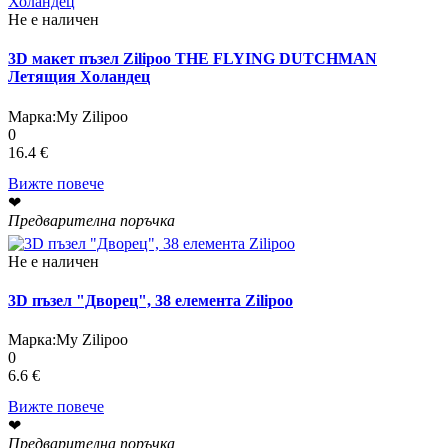
Не е наличен
3D макет пъзел Zilipoo THE FLYING DUTCHMAN
Летящия Холандец
Марка:
My Zilipoo
0
16.4 €
Вижте повече
❤
Предварителна поръчка
Не е наличен
3D пъзел "Дворец", 38 елемента Zilipoo
Марка:
My Zilipoo
0
6.6 €
Вижте повече
❤
Предварителна поръчка