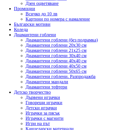
Дзен оцветяване
Промоции
Всичко до 10 лв
Картини по номера с намаление
Български мотиви
Коледа
Диамантени гоблени
Диамантени гоблени (без подрамка)
Диамантени гоблени 20x30 см
Диамантени гоблени 21x25 см
Диамантени гоблени 30x40 см
Диамантени гоблени 40x40 см
Диамантени гоблени 40x50 см
Диамантени гоблени 50x65 см
Диамантени гоблени. Разпродажба
Диамантени мандали
Диамантени тефтери
Детско творчество
Дървени играчки
Говорещи играчки
Детски играчки
Играчки за пясък
Играчки с магнити
Игри на път
Канцеларски материали