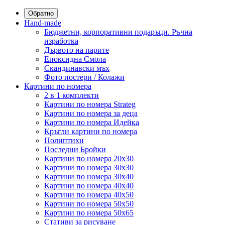
Обратно
Hand-made
Бюджетни, корпоративни подаръци. Ръчна
изработка
Дървото на парите
Епоксидна Смола
Скандинавски мъх
Фото постери / Колажи
Картини по номера
2 в 1 комплекти
Картини по номера Strateg
Картини по номера за деца
Картини по номера Идейка
Кръгли картини по номера
Полиптихи
Последни Бройки
Картини по номера 20x30
Картини по номера 30x30
Картини по номера 30x40
Картини по номера 40x40
Картини по номера 40x50
Картини по номера 50x50
Картини по номера 50x65
Стативи за рисуване