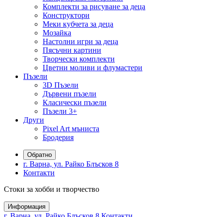
Комплекти за рисуване за деца
Конструктори
Меки кубчета за деца
Мозайка
Настолни игри за деца
Пясъчни картини
Творчески комплекти
Цветни моливи и флумастери
Пъзели
3D Пъзели
Дървени пъзели
Класически пъзели
Пъзели 3+
Други
Pixel Art мъниста
Бродерия
Обратно
г. Варна, ул. Райко Блъсков 8
Контакти
Стоки за хобби и творчество
Информация
г. Варна, ул. Райко Блъсков 8
Контакти