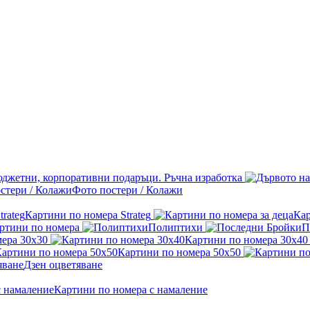
джетни, корпоративни подаръци. Ръчна изработка
Фото постери / Колажи
Картини по номера Strateg
Кар
ртини по номера
Полиптихи
П
ера 30x30
Картини по номера 30x40
Картини по номера 50x50
Дзен оцветяване
Картини по номера с намаление