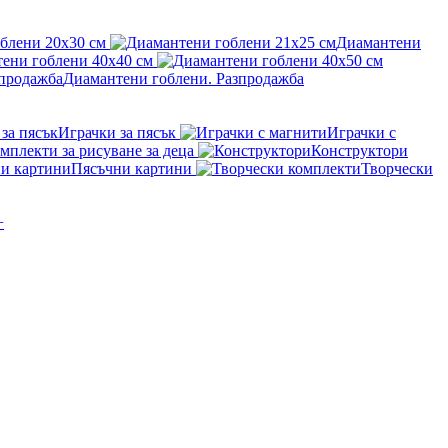
блени 20x30 см
Диамантени
ени гоблени 40x40 см
Диамантени гоблени. Разпродажба
Играчки за пясък
Играчки с
мплекти за рисуване за деца
Конструктори
Пясъчни картини
Творчески
+