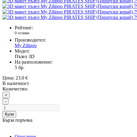
Рейтинг:
0 отзиви
Производител:
My Zilipoo
Модел:
Пъзел 3D
На разположение:
5
бр.
Цена:
23.0 €
В наличност
Количество:
+
-
Купи
Бърза поръчка
Описание