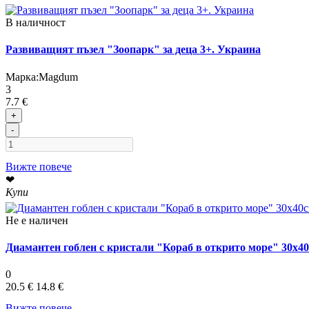
В наличност
Развиващият пъзел "Зоопарк" за деца 3+. Украина
Марка:
Magdum
3
7.7 €
+
-
Вижте повече
❤
Купи
Не е наличен
Диамантен гоблен с кристали "Кораб в открито море" 30х4
0
20.5 €
14.8 €
Вижте повече