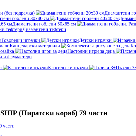
и (без подрамка)
Диамантени го
тени гоблени 30x40 см
Диамант
Диамантени гоблени 50x65 см
Диамантени тефтери
Говорещи играчки
Детски играчки
Канцеларски материали
Ко
озайка
Настолни игри за деца
и и флумастери
и
Класически пъзели
Пъзели 3
 SHIP (Пиратски кораб) 79 части