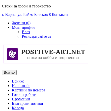
Стоки за хобби и творчество
г. Варна, ул. Райко Блъсков 8
Контакти
Желани (0)
Моят профил
Влез
Регистрирайте се
Всичко
Всичко
Hand-made
Картини по номера
Готови работи
Промоции
Български мотиви
Коледа