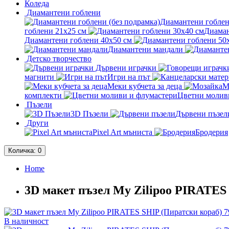
Коледа
Диамантени гоблени
Диамантени гоблен
гоблени 21x25 см
Диаман
Диамантени гоблени 40x50 см
Диамантени мандали
Детско творчество
Дървени играчки
магнити
Игри на път
Меки кубчета за деца
М
комплекти
Цветни молив
Пъзели
3D Пъзели
Дървени пъзел
Други
Pixel Art мъниста
Бродерия
Количка
: 0
Home
3D макет пъзел My Zilipoo PIRATES
В наличност