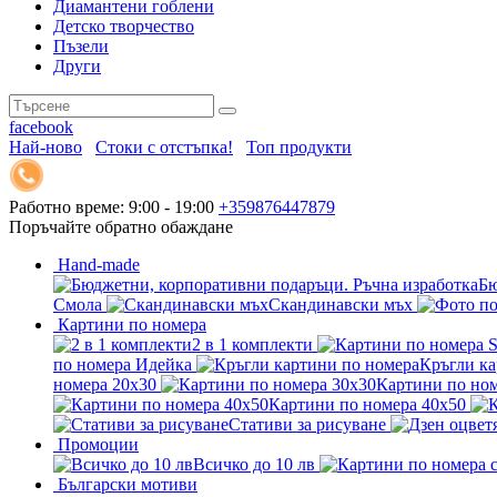
Диамантени гоблени
Детско творчество
Пъзели
Други
facebook
Най-ново
Стоки с отстъпка!
Топ продукти
Работно време: 9:00 - 19:00
+359876447879
Поръчайте обратно обаждане
Hand-made
Бю
Смола
Скандинавски мъх
Картини по номера
2 в 1 комплекти
по номера Идейка
Кръгли ка
номера 20x30
Картини по ном
Картини по номера 40x50
Стативи за рисуване
Промоции
Всичко до 10 лв
Български мотиви