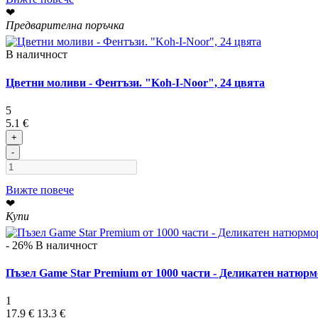
❤
Предварителна поръчка
В наличност
Цветни моливи - Фентъзи. "Koh-I-Noor", 24 цвята
5
5.1 €
+
-
Вижте повече
❤
Купи
- 26%
В наличност
Пъзел Game Star Premium от 1000 части - Деликатен натюр
1
17.9 €
13.3 €