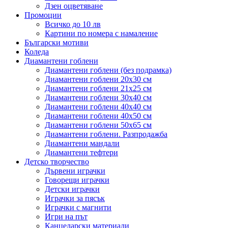
Дзен оцветяване
Промоции
Всичко до 10 лв
Картини по номера с намаление
Български мотиви
Коледа
Диамантени гоблени
Диамантени гоблени (без подрамка)
Диамантени гоблени 20x30 см
Диамантени гоблени 21x25 см
Диамантени гоблени 30x40 см
Диамантени гоблени 40x40 см
Диамантени гоблени 40x50 см
Диамантени гоблени 50x65 см
Диамантени гоблени. Разпродажба
Диамантени мандали
Диамантени тефтери
Детско творчество
Дървени играчки
Говорещи играчки
Детски играчки
Играчки за пясък
Играчки с магнити
Игри на път
Канцеларски материали