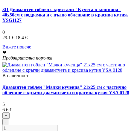
3D Диамантен гоблен с кристали "Кучета в кошница"
40х50см с подрамка и с пълно облепване в красива кутия.
YSG1127
0
29.1 €
18.4 €
Вижте повече
❤
Предварителна поръчка
В наличност
Диамантен гоблен "Малки кученца" 21x25 см с частично
облепяне с кръгли диамантчета и красива кутия YSA 0128
5
6.6 €
+
-