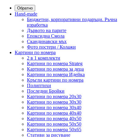
Обратно
Hand-made
Бюджетни, корпоративни подаръци. Ръчна
изработка
Дървото на парите
Епоксидна Смола
Скандинавски мъх
Фото постери / Колажи
Картини по номера
2 в 1 комплекти
Картини по номера Strateg
Картини по номера за деца
Картини по номера Идейка
Кръгли картини по номера
Полиптихи
Последни Бройки
Картини по номера 20x30
Картини по номера 30x30
Картини по номера 30x40
Картини по номера 40x40
Картини по номера 40x50
Картини по номера 50x50
Картини по номера 50x65
Стативи за рисуване