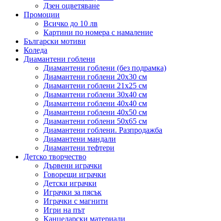
Дзен оцветяване
Промоции
Всичко до 10 лв
Картини по номера с намаление
Български мотиви
Коледа
Диамантени гоблени
Диамантени гоблени (без подрамка)
Диамантени гоблени 20x30 см
Диамантени гоблени 21x25 см
Диамантени гоблени 30x40 см
Диамантени гоблени 40x40 см
Диамантени гоблени 40x50 см
Диамантени гоблени 50x65 см
Диамантени гоблени. Разпродажба
Диамантени мандали
Диамантени тефтери
Детско творчество
Дървени играчки
Говорещи играчки
Детски играчки
Играчки за пясък
Играчки с магнити
Игри на път
Канцеларски материали