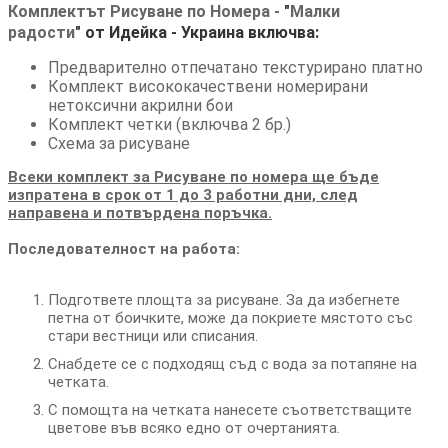
Комплектът Рисуване по Номера -
"
Малки
радости
"
от Идейка
- Украина
включва:
Предварително отпечатано текстурирано платно
Комплект висококачествени номерирани
нетоксични акрилни бои
Комплект четки (включва 2 бр.)
Схема за рисуване
Всеки комплект за Рисуване по номера ще бъде
изпратена в срок от 1 до 3 работни дни, след
направена и потвърдена поръчка.
Последователност на работа:
Подгответе площта за рисуване. За да избегнете
петна от боичките, може да покриете мястото със
стари вестници или списания.
Снабдете се с подходящ съд с вода за потапяне на
четката.
С помощта на четката нанесете съответстващите
цветове във всяко едно от очертанията.