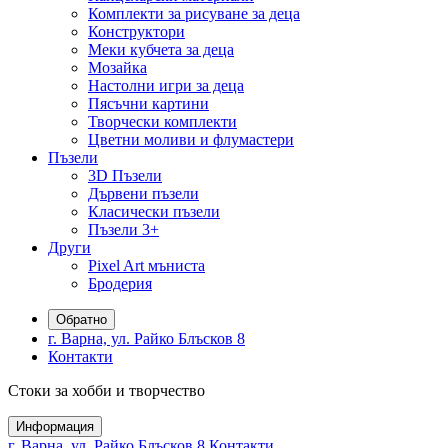
Комплекти за рисуване за деца
Конструктори
Меки кубчета за деца
Мозайка
Настолни игри за деца
Пясъчни картини
Творчески комплекти
Цветни моливи и флумастери
Пъзели
3D Пъзели
Дървени пъзели
Класически пъзели
Пъзели 3+
Други
Pixel Art мъниста
Бродерия
Обратно
г. Варна, ул. Райко Блъсков 8
Контакти
Стоки за хобби и творчество
Информация
г. Варна, ул. Райко Блъсков 8
Контакти