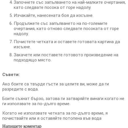
Започнете със запълването на най-малките очертания,
като следвате посока от горе надолу.
Изчакайте, нанесената боя да изсъхне.
Продължете със запълването на по-големите
очертания, като отново следвате посоката от горе
надолу.
Почистете четката и оставете готовата картина да
изсъхне.
Закачете или поставете готовото произведение на
подходящо място.
Съвети:
Ако боите са твърде гъсти за целите ви, може да ги
разредите с вода.
Боите съхнат бързо, затова ги затваряйте винаги когато не
ги използвате за по-дълго време.
Когато не използвате четката за по-дълго време, я
почиствайте или я оставяйте потопена във вода
Напишете коментар