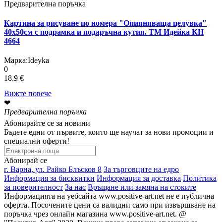
Предварителна поръчка
Картина за рисуване по номера "Опияняваща целувка"
40х50см с подрамка и подаръчна кутия. TM Идейка КН
4664
Марка:
Ideyka
0
18.9 €
Вижте повече
❤
Предварителна поръчка
Абонирайте се за новини
Бъдете едни от първите, които ще научат за нови промоции и
специални оферти!
Абонирай се
г. Варна, ул. Райко Блъсков 8
За търговците на едро
Информация за бисквитки
Информация за доставка
Политика
за поверителност
За нас
Връщане или замяна на стоките
Информацията на уебсайта www.positive-art.net не е публична
оферта. Посочените цени са валидни само при извършване на
поръчка чрез онлайн магазина www.positive-art.net. @