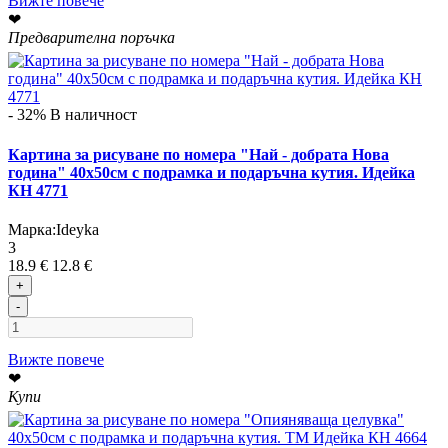
Вижте повече
❤
Предварителна поръчка
- 32%
В наличност
Картина за рисуване по номера "Най - добрата Нова
година" 40х50см с подрамка и подаръчна кутия. Идейка
КН 4771
Марка:
Ideyka
3
18.9 €
12.8 €
+
-
Вижте повече
❤
Купи