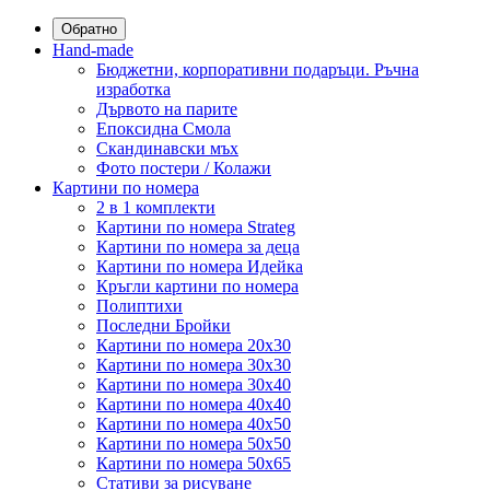
Обратно
Hand-made
Бюджетни, корпоративни подаръци. Ръчна
изработка
Дървото на парите
Епоксидна Смола
Скандинавски мъх
Фото постери / Колажи
Картини по номера
2 в 1 комплекти
Картини по номера Strateg
Картини по номера за деца
Картини по номера Идейка
Кръгли картини по номера
Полиптихи
Последни Бройки
Картини по номера 20x30
Картини по номера 30x30
Картини по номера 30x40
Картини по номера 40x40
Картини по номера 40x50
Картини по номера 50x50
Картини по номера 50x65
Стативи за рисуване