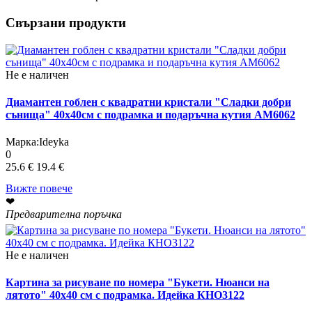
Свързани продукти
Не е наличен
Диамантен гоблен с квадратни кристали "Сладки добри
сънища" 40х40см с подрамка и подаръчна кутия АМ6062
Марка:
Ideyka
0
25.6 €
19.4 €
Вижте повече
❤
Предварителна поръчка
Не е наличен
Картина за рисуване по номера "Букети. Нюанси на
лятото" 40х40 см с подрамка. Идейка КНО3122