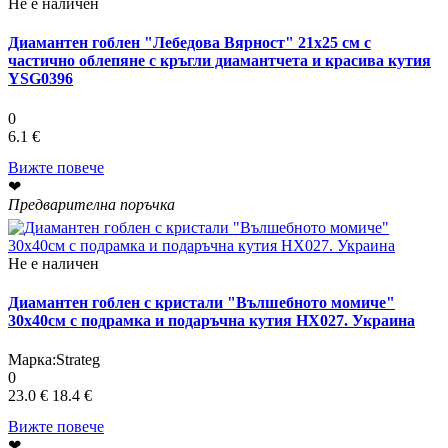
Не е наличен
Диамантен гоблен "Лебедова Вярност" 21x25 см с
частично облепяне с кръгли диамантчета и красива кутия
YSG0396
0
6.1 €
Вижте повече
❤
Предварителна поръчка
Не е наличен
Диамантен гоблен с кристали "Вълшебното момиче"
30х40см с подрамка и подаръчна кутия HX027. Украина
Марка:
Strateg
0
23.0 €
18.4 €
Вижте повече
❤