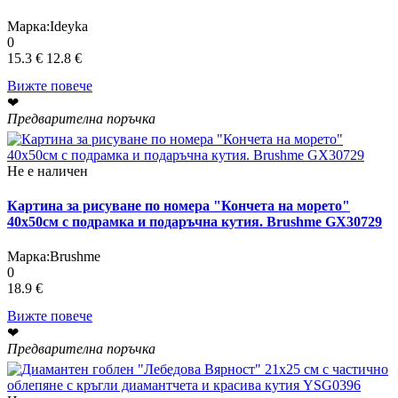
Марка:
Ideyka
0
15.3 €
12.8 €
Вижте повече
❤
Предварителна поръчка
Не е наличен
Картина за рисуване по номера "Кончета на морето"
40х50см с подрамка и подаръчна кутия. Brushme GX30729
Марка:
Brushme
0
18.9 €
Вижте повече
❤
Предварителна поръчка