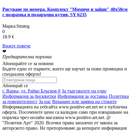
Рисуване по номера. Комплект "Момиче и зайци" 40х50см
с подрамка и подаръчна кутия. SY 6235
Марка:
Strateg
0
18.9 €
Вижте повече
❤
Предварителна поръчка
Абонирайте се за новини
Бъдете едни от първите, които ще научат за нови промоции и
специални оферти!
Абонирай се
г. Варна, ул. Райко Блъсков 8
За търговците на едро
Информация за бисквитки
Информация за доставка
Политика
за поверителност
За нас
Връщане или замяна на стоките
Информацията на уебсайта www.positive-art.net не е публична
оферта. Посочените цени са валидни само при извършване на
поръчка чрез онлайн магазина www.positive-art.net. @
"Позитив Арт" 2020. Всички права запазени от закона за
авторското право. Не препоръчваме да копирате информация