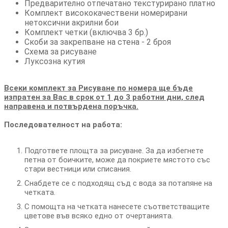
Предварително отпечатано текстурирано платно
Комплект висококачествени номерирани
нетоксични акрилни бои
Комплект четки (включва 3 бр.)
Скоби за закрепване на стена - 2 броя
Схема за рисуване
Луксозна кутия
Всеки комплект за Рисуване по номера ще бъде
изпратен за Вас в срок от 1 до 3 работни дни, след
направена и потвърдена поръчка.
Последователност на работа:
Подгответе площта за рисуване. За да избегнете
петна от боичките, може да покриете мястото със
стари вестници или списания.
Снабдете се с подходящ съд с вода за потапяне на
четката.
С помощта на четката нанесете съответстващите
цветове във всяко едно от очертанията.