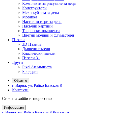
Комплекти за рисуване за деца
Конструктори
Меки кубчета за деца
Мозайка
Настолни игри за деца
Пясъчни картини
Творчески комплекти
Цветни моливи и флумастери
Пъзели
3D Пъзели
Дървени пъзели
Класически пъзели
Пъзели 3+
Други
Pixel Art мъниста
Бродерия
Обратно
г. Варна, ул. Райко Блъсков 8
Контакти
Стоки за хобби и творчество
Информация
г. Варна, ул. Райко Блъсков 8
Контакти