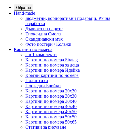
Обратно
Hand-made
Бюджетни, корпоративни подаръци. Ръчна
изработка
Дървото на парите
Епоксидна Смола
Скандинавски мъх
Фото постери / Колажи
Картини по номера
2 в 1 комплекти
Картини по номера Strateg
Картини по номера за деца
Картини по номера Идейка
Кръгли картини по номера
Полиптихи
Последни Бройки
Картини по номера 20x30
Картини по номера 30x30
Картини по номера 30x40
Картини по номера 40x40
Картини по номера 40x50
Картини по номера 50x50
Картини по номера 50x65
Стативи за рисуване