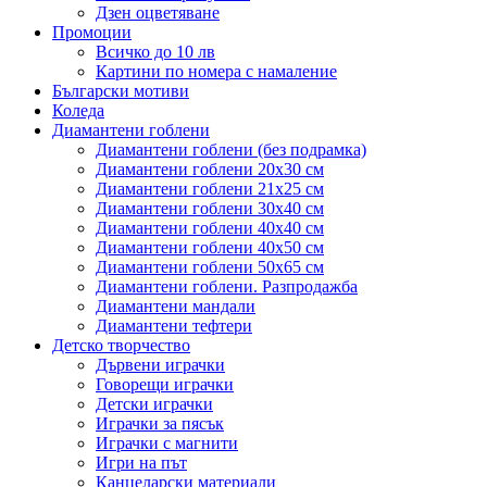
Дзен оцветяване
Промоции
Всичко до 10 лв
Картини по номера с намаление
Български мотиви
Коледа
Диамантени гоблени
Диамантени гоблени (без подрамка)
Диамантени гоблени 20x30 см
Диамантени гоблени 21x25 см
Диамантени гоблени 30x40 см
Диамантени гоблени 40x40 см
Диамантени гоблени 40x50 см
Диамантени гоблени 50x65 см
Диамантени гоблени. Разпродажба
Диамантени мандали
Диамантени тефтери
Детско творчество
Дървени играчки
Говорещи играчки
Детски играчки
Играчки за пясък
Играчки с магнити
Игри на път
Канцеларски материали