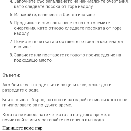
Започнете със запълването на най-малките очертания,
като следвате посока от горе надолу.
Изчакайте, нанесената боя да изсъхне.
Продължете със запълването на по-големите
очертания, като отново следвате посоката от горе
надолу.
Почистете четката и оставете готовата картина да
изсъхне.
Закачете или поставете готовото произведение на
подходящо място.
Съвети:
Ако боите са твърде гъсти за целите ви, може да ги
разредите с вода.
Боите съхнат бързо, затова ги затваряйте винаги когато не
ги използвате за по-дълго време.
Когато не използвате четката за по-дълго време, я
почиствайте или я оставяйте потопена във вода
Напишете коментар