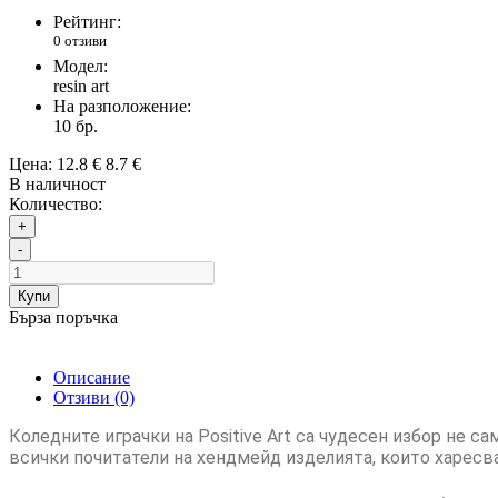
Рейтинг:
0 отзиви
Модел:
resin art
На разположение:
10
бр.
Цена:
12.8 €
8.7 €
В наличност
Количество:
+
-
Купи
Бърза поръчка
Описание
Отзиви (0)
Коледните играчки на Positive Art са чудесен избор не с
всички почитатели на
хендмейд
изделията, които харесв