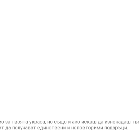
амо за твоята украса, но също и ако искаш да изненадаш тв
ат да получават единствени и неповторими подаръци.