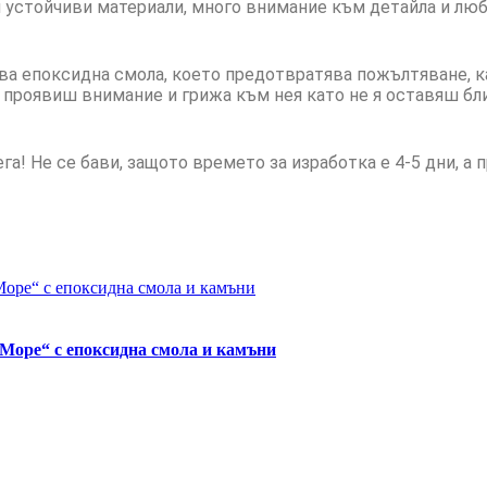
 устойчиви материали, много внимание към детайла и люб
ва епоксидна смола, което предотвратява пожълтяване, ка
а проявиш внимание и грижа към нея като не я оставяш бли
а! Не се бави, защото времето за изработка е 4-5 дни, а 
“Море“ с епоксидна смола и камъни