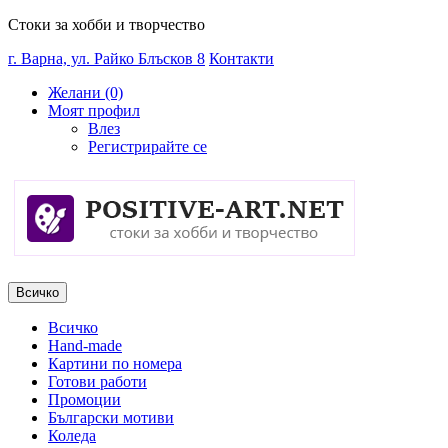
Стоки за хобби и творчество
г. Варна, ул. Райко Блъсков 8
Контакти
Желани (0)
Моят профил
Влез
Регистрирайте се
Всичко
Всичко
Hand-made
Картини по номера
Готови работи
Промоции
Български мотиви
Коледа