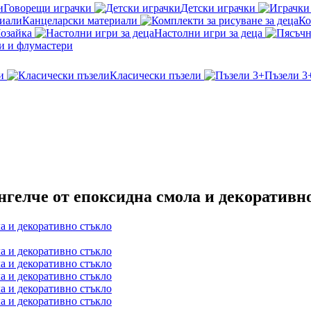
Говорещи играчки
Детски играчки
Канцеларски материали
Ко
озайка
Настолни игри за деца
и и флумастери
и
Класически пъзели
Пъзели 3
нгелче от епоксидна смола и декоративн