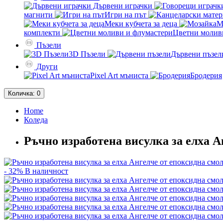
Дървени играчки
магнити
Игри на път
Меки кубчета за деца
М
комплекти
Цветни молив
Пъзели
3D Пъзели
Дървени пъзел
Други
Pixel Art мъниста
Бродерия
Количка
: 0
Home
Коледа
Ръчно изработена висулка за елха А
- 32%
В наличност