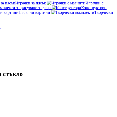
Играчки за пясък
Играчки с
мплекти за рисуване за деца
Конструктори
Пясъчни картини
Творчески
+
о стъкло