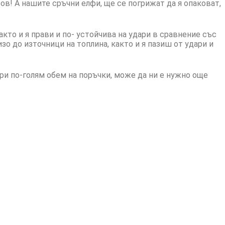
ов! А нашите сръчни елфи, ще се погрижат да я опаковат,
кто и я прави и по- устойчива на удари в сравнение със
зо до източници на топлина, както и я пазиш от удари и
при по-голям обем на поръчки, може да ни е нужно още