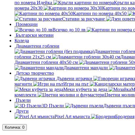
по номера Идейка
Кръгли ка
номера 20x30
Картини по ном
Картини по номера 40x50
Стативи за рисуване
Промоции
Всичко до 10 лв
Български мотиви
Коледа
Диамантени гоблени
Диамантени гоблен
гоблени 21x25 см
Диаман
Диамантени гоблени 40x50 см
Диамантени мандали
Детско творчество
Дървени играчки
магнити
Игри на път
Меки кубчета за деца
М
комплекти
Цветни молив
Пъзели
3D Пъзели
Дървени пъзел
Други
Pixel Art мъниста
Бродерия
Количка
: 0