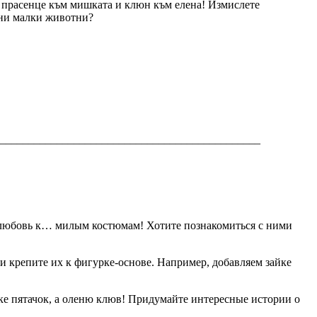
е прасенце към мишката и клюн към елена! Измислете
анни малки животни?
_______________________________________________
т любовь к… милым костюмам! Хотите познакомиться с ними
и крепите их к фигурке-основе. Например, добавляем зайке
е пятачок, а оленю клюв! Придумайте интересные истории о