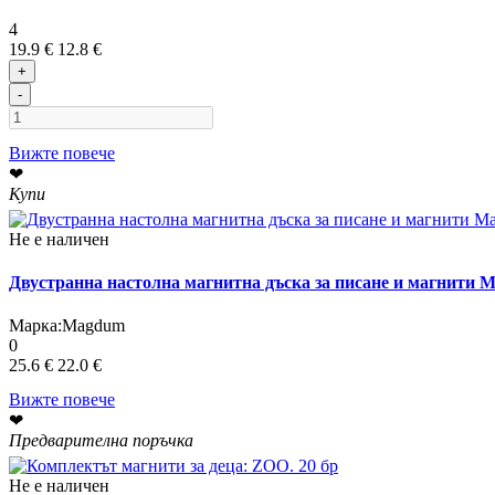
4
19.9 €
12.8 €
+
-
Вижте повече
❤
Купи
Не е наличен
Двустранна настолна магнитна дъска за писане и магнити
Марка:
Magdum
0
25.6 €
22.0 €
Вижте повече
❤
Предварителна поръчка
Не е наличен