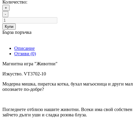
Количество:
+
-
Купи
Бърза поръчка
Описание
Отзиви (0)
Магнитна игра "Животни"
Изкуство. VT3702-10
Модерна мишка, пиратска котка, бухал магьосница и други малк
опознаете по-добре?
Погледнете отблизо нашите животни. Всеки има свой собствен 
зайчето дълги уши и сладка розова блуза.