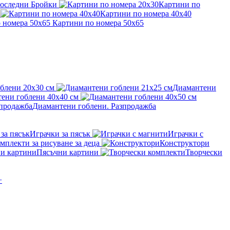
оследни Бройки
Картини по
Картини по номера 40x40
Картини по номера 50x65
блени 20x30 см
Диамантени
ени гоблени 40x40 см
Диамантени гоблени. Разпродажба
Играчки за пясък
Играчки с
мплекти за рисуване за деца
Конструктори
Пясъчни картини
Творчески
+