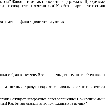
на места? Животните очакват невероятно прераждане! Прикрепям
те да ги споделите с приятелите си! Как бихте нарекли тези стр
ира паметта и фините двигателни умения.
_______________________________________________________
шки собрались вместе. Все они очень разные, но их объединяе
ой магнитный атрибут! Подберите правильно детали и по очеред
Зверушек ожидает невероятное перевоплощение! Прикрепим мышк
зьями! Как бы вы назвали этих причудливых зверушек?