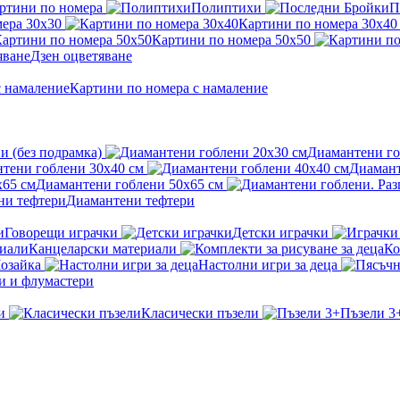
ртини по номера
Полиптихи
П
ера 30x30
Картини по номера 30x40
Картини по номера 50x50
Дзен оцветяване
Картини по номера с намаление
и (без подрамка)
Диамантени го
тени гоблени 30x40 см
Диамант
Диамантени гоблени 50x65 см
Диамантени тефтери
Говорещи играчки
Детски играчки
Канцеларски материали
Ко
озайка
Настолни игри за деца
и и флумастери
и
Класически пъзели
Пъзели 3