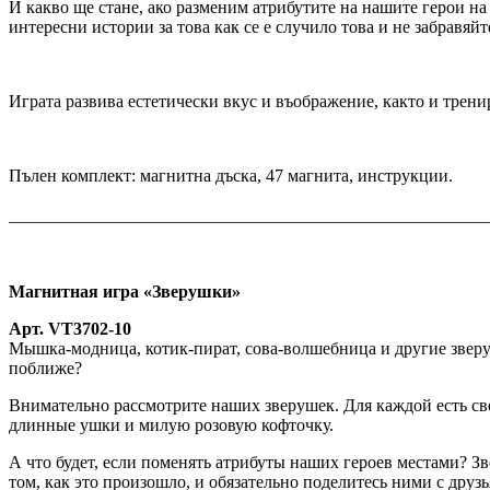
И какво ще стане, ако разменим атрибутите на нашите герои 
интересни истории за това как се е случило това и не забравяй
Играта развива естетически вкус и въображение, както и трен
Пълен комплект: магнитна дъска, 47 магнита, инструкции.
_______________________________________________________
Магнитная игра «Зверушки»
Арт. VT3702-10
Мышка-модница, котик-пират, сова-волшебница и другие зверу
поближе?
Внимательно рассмотрите наших зверушек. Для каждой есть св
длинные ушки и милую розовую кофточку.
А что будет, если поменять атрибуты наших героев местами? 
том, как это произошло, и обязательно поделитесь ними с дру