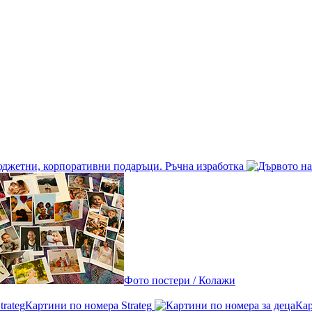
джетни, корпоративни подаръци. Ръчна изработка
Фото постери / Колажи
Картини по номера Strateg
Кар