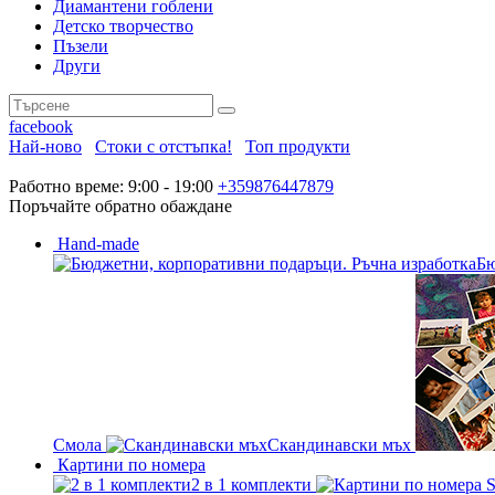
Диамантени гоблени
Детско творчество
Пъзели
Други
facebook
Най-ново
Стоки с отстъпка!
Топ продукти
Работно време: 9:00 - 19:00
+359876447879
Поръчайте обратно обаждане
Hand-made
Бю
Смола
Скандинавски мъх
Картини по номера
2 в 1 комплекти