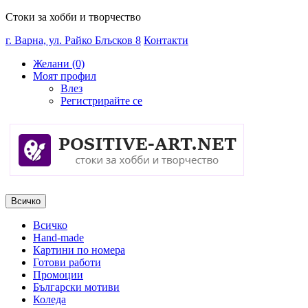
Стоки за хобби и творчество
г. Варна, ул. Райко Блъсков 8
Контакти
Желани (0)
Моят профил
Влез
Регистрирайте се
Всичко
Всичко
Hand-made
Картини по номера
Готови работи
Промоции
Български мотиви
Коледа