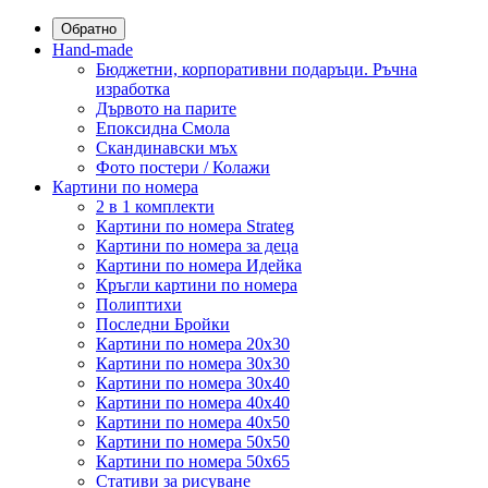
Обратно
Hand-made
Бюджетни, корпоративни подаръци. Ръчна
изработка
Дървото на парите
Епоксидна Смола
Скандинавски мъх
Фото постери / Колажи
Картини по номера
2 в 1 комплекти
Картини по номера Strateg
Картини по номера за деца
Картини по номера Идейка
Кръгли картини по номера
Полиптихи
Последни Бройки
Картини по номера 20x30
Картини по номера 30x30
Картини по номера 30x40
Картини по номера 40x40
Картини по номера 40x50
Картини по номера 50x50
Картини по номера 50x65
Стативи за рисуване