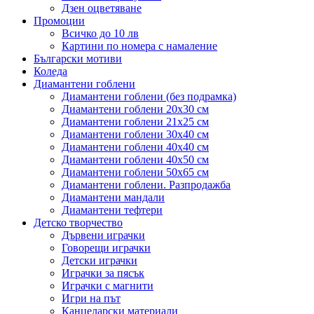
Дзен оцветяване
Промоции
Всичко до 10 лв
Картини по номера с намаление
Български мотиви
Коледа
Диамантени гоблени
Диамантени гоблени (без подрамка)
Диамантени гоблени 20x30 см
Диамантени гоблени 21x25 см
Диамантени гоблени 30x40 см
Диамантени гоблени 40x40 см
Диамантени гоблени 40x50 см
Диамантени гоблени 50x65 см
Диамантени гоблени. Разпродажба
Диамантени мандали
Диамантени тефтери
Детско творчество
Дървени играчки
Говорещи играчки
Детски играчки
Играчки за пясък
Играчки с магнити
Игри на път
Канцеларски материали