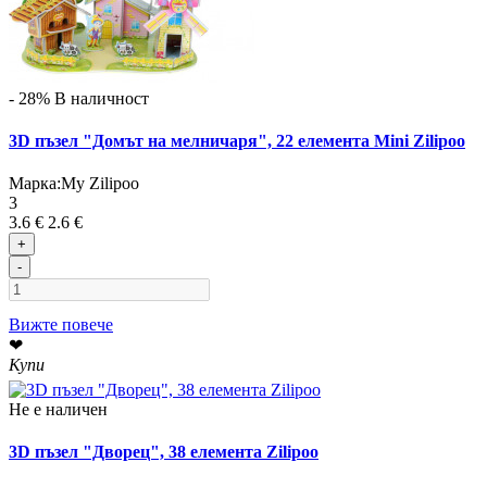
- 28%
В наличност
3D пъзел "Домът на мелничаря", 22 елемента Mini Zilipoo
Марка:
My Zilipoo
3
3.6 €
2.6 €
+
-
Вижте повече
❤
Купи
Не е наличен
3D пъзел "Дворец", 38 елемента Zilipoo