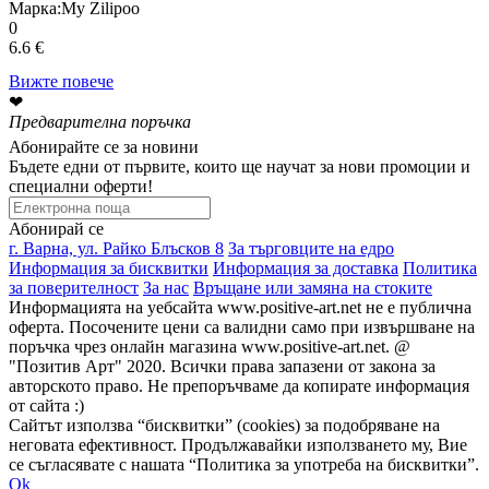
Марка:
My Zilipoo
0
6.6 €
Вижте повече
❤
Предварителна поръчка
Абонирайте се за новини
Бъдете едни от първите, които ще научат за нови промоции и
специални оферти!
Абонирай се
г. Варна, ул. Райко Блъсков 8
За търговците на едро
Информация за бисквитки
Информация за доставка
Политика
за поверителност
За нас
Връщане или замяна на стоките
Информацията на уебсайта www.positive-art.net не е публична
оферта. Посочените цени са валидни само при извършване на
поръчка чрез онлайн магазина www.positive-art.net. @
"Позитив Арт" 2020. Всички права запазени от закона за
авторското право. Не препоръчваме да копирате информация
от сайта :)
Сайтът използва “бисквитки” (cookies) за подобряване на
неговата ефективност. Продължавайки използването му, Вие
се съгласявате с нашата “Политика за употреба на бисквитки”.
Ok