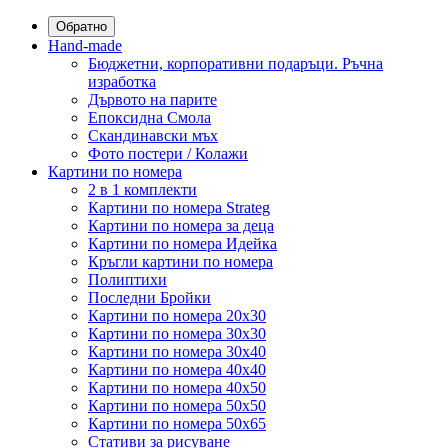
Обратно
Hand-made
Бюджетни, корпоративни подаръци. Ръчна
изработка
Дървото на парите
Епоксидна Смола
Скандинавски мъх
Фото постери / Колажи
Картини по номера
2 в 1 комплекти
Картини по номера Strateg
Картини по номера за деца
Картини по номера Идейка
Кръгли картини по номера
Полиптихи
Последни Бройки
Картини по номера 20x30
Картини по номера 30x30
Картини по номера 30x40
Картини по номера 40x40
Картини по номера 40x50
Картини по номера 50x50
Картини по номера 50x65
Стативи за рисуване