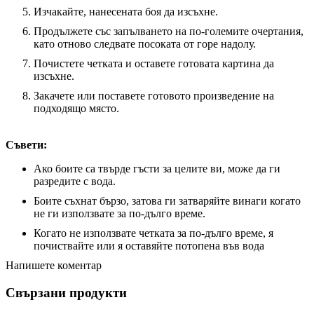
Изчакайте, нанесената боя да изсъхне.
Продължете със запълването на по-големите очертания,
като отново следвате посоката от горе надолу.
Почистете четката и оставете готовата картина да
изсъхне.
Закачете или поставете готовото произведение на
подходящо място.
Съвети:
Ако боите са твърде гъсти за целите ви, може да ги
разредите с вода.
Боите съхнат бързо, затова ги затваряйте винаги когато
не ги използвате за по-дълго време.
Когато не използвате четката за по-дълго време, я
почиствайте или я оставяйте потопена във вода
Напишете коментар
Свързани продукти