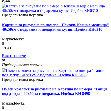
Купи
Предварителна поръчка
Картина за рисуване по номера "Пейзаж. Къща с мелница"
40х50см с подрамка и подаръчна кутия. Идейка КН6310
Марка:
Ideyka
0
19.4 €
Вижте повече
❤
Предварителна поръчка
Предварителна поръчка
Пълен комлект за рисуване на Картина по номера "Танци
под дъжда" 40х50см с подрамка. Идейка КН 8498
Марка:
Ideyka
0