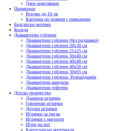
Дзен оцветяване
Промоции
Всичко до 10 лв
Картини по номера с намаление
Български мотиви
Коледа
Диамантени гоблени
Диамантени гоблени (без подрамка)
Диамантени гоблени 20x30 см
Диамантени гоблени 21x25 см
Диамантени гоблени 30x40 см
Диамантени гоблени 40x40 см
Диамантени гоблени 40x50 см
Диамантени гоблени 50x65 см
Диамантени гоблени. Разпродажба
Диамантени мандали
Диамантени тефтери
Детско творчество
Дървени играчки
Говорещи играчки
Детски играчки
Играчки за пясък
Играчки с магнити
Игри на път
Канцеларски материали