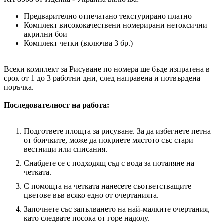
Предварително отпечатано текстурирано платно
Комплект висококачествени номерирани нетоксични
акрилни бои
Комплект четки (включва 3 бр.)
Всеки комплект за Рисуване по номера ще бъде изпратена в
срок от 1 до 3 работни дни, след направена и потвърдена
поръчка.
Последователност на работа:
Подгответе площта за рисуване. За да избегнете петна
от боичките, може да покриете мястото със стари
вестници или списания.
Снабдете се с подходящ съд с вода за потапяне на
четката.
С помощта на четката нанесете съответстващите
цветове във всяко едно от очертанията.
Започнете със запълването на най-малките очертания,
като следвате посока от горе надолу.