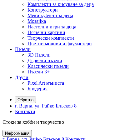
Комплекти за рисуване за деца
Конструктори
Меки кубчета за деца
Мозайка
Настолни игри за деца
Пясъчни картини
Творчески комплекти
Цветни моливи и флумастери
Пъзели
3D Пъзели
Дървени пъзели
Класически пъзели
Пъзели 3+
Други
Pixel Art мъниста
Бродерия
Обратно
г. Варна, ул. Райко Блъсков 8
Контакти
Стоки за хобби и творчество
Информация
г. Варна, ул. Райко Блъсков 8
Контакти