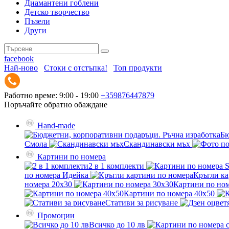
Диамантени гоблени
Детско творчество
Пъзели
Други
facebook
Най-ново
Стоки с отстъпка!
Топ продукти
Работно време: 9:00 - 19:00
+359876447879
Поръчайте обратно обаждане
Hand-made
Бю
Смола
Скандинавски мъх
Картини по номера
2 в 1 комплекти
по номера Идейка
Кръгли ка
номера 20x30
Картини по ном
Картини по номера 40x50
Стативи за рисуване
Промоции
Всичко до 10 лв