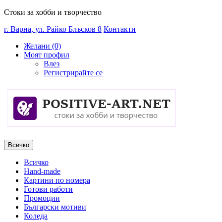
Стоки за хобби и творчество
г. Варна, ул. Райко Блъсков 8
Контакти
Желани (0)
Моят профил
Влез
Регистрирайте се
Всичко
Всичко
Hand-made
Картини по номера
Готови работи
Промоции
Български мотиви
Коледа