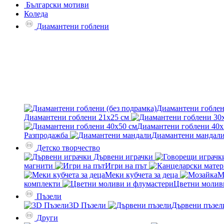
Български мотиви
Коледа
Диамантени гоблени
Диамантени гоблен
Диамантени гоблени 21x25 см
Диамантени гоблени 40x
Разпродажба
Диамантени мандал
Детско творчество
Дървени играчки
магнити
Игри на път
Меки кубчета за деца
М
комплекти
Цветни молив
Пъзели
3D Пъзели
Дървени пъзел
Други