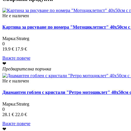
Не е наличен
Картина за рисуване по номера "Мотоциклетист" 40х50см с 
Марка:
Strateg
0
19.9 €
17.9 €
Вижте повече
❤
Предварителна поръчка
Не е наличен
Диамантен гоблен с кристали "Ретро мотоциклет" 40х50см 
Марка:
Strateg
0
28.1 €
22.0 €
Вижте повече
❤