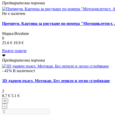
Предварителна поръчка
Не е наличен
Премиум. Картина за рисуване по номера "Мотоциклетист.
Марка:
Brushme
0
25.6 €
19.9 €
Вижте повече
❤
Предварителна поръчка
- 41%
В наличност
3D дървен пъзел. Мотокар. Без лепило и лесно сглобяване
2
8.7 €
5.1 €
+
-