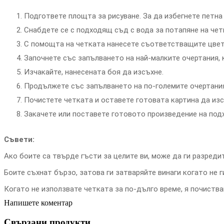
Подгответе площта за рисуване. За да избегнете петна
Снабдете се с подходящ съд с вода за потапяне на чет
С помощта на четката нанесете съответстващите цвет
Започнете със запълването на най-малките очертания, 
Изчакайте, нанесената боя да изсъхне.
Продължете със запълването на по-големите очертания
Почистете четката и оставете готовата картина да изс
Закачете или поставете готовото произведение на по
Съвети:
Ако боите са твърде гъсти за целите ви, може да ги разредит
Боите съхнат бързо, затова ги затваряйте винаги когато не г
Когато не използвате четката за по-дълго време, я почиства
Напишете коментар
Свързани продукти