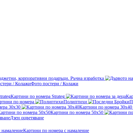
джетни, корпоративни подаръци. Ръчна изработка
Фото постери / Колажи
Картини по номера Strateg
Кар
ртини по номера
Полиптихи
П
ера 30x30
Картини по номера 30x40
Картини по номера 50x50
Дзен оцветяване
Картини по номера с намаление