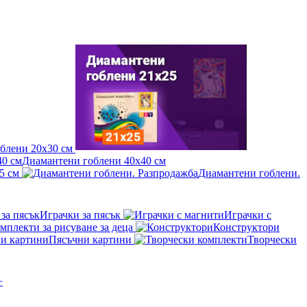
блени 20x30 см
Диамантени гоблени 40x40 см
5 см
Диамантени гоблени.
Играчки за пясък
Играчки с
мплекти за рисуване за деца
Конструктори
Пясъчни картини
Творчески
+