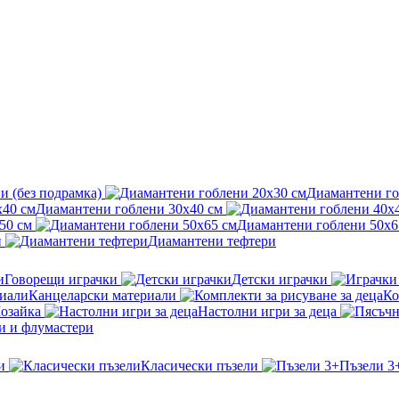
и (без подрамка)
Диамантени го
Диамантени гоблени 30x40 см
50 см
Диамантени гоблени 50x6
и
Диамантени тефтери
Говорещи играчки
Детски играчки
Канцеларски материали
Ко
озайка
Настолни игри за деца
и и флумастери
и
Класически пъзели
Пъзели 3