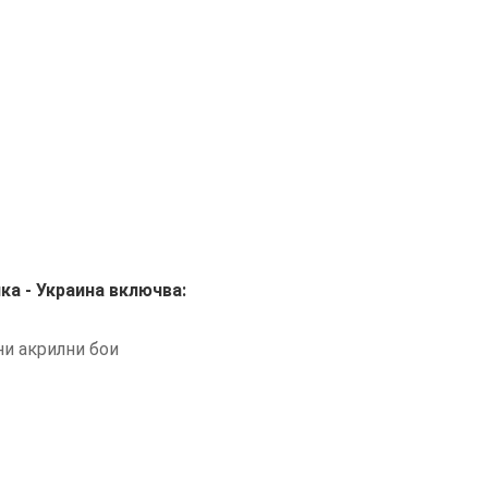
йка
- Украина
включва:
и акрилни бои