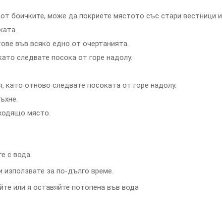
 от боичките, може да покриете мястото със стари вестници и
ката.
ове във всяко едно от очертанията.
като следвате посока от горе надолу.
, като отново следвате посоката от горе надолу.
ъхне.
дходящо място.
е с вода.
и използвате за по-дълго време.
йте или я оставяйте потопена във вода