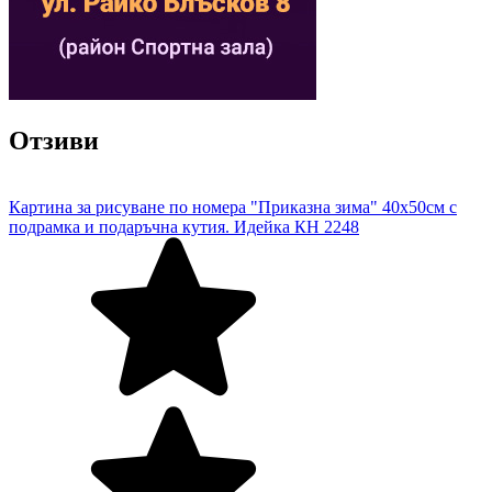
Отзиви
Картина за рисуване по номера "Приказна зима" 40х50см с
подрамка и подаръчна кутия. Идейка КН 2248