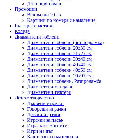
Дзен оцветяване
Промоции
Всичко до 10 лв
Картини по номера с намаление
Български мотиви
Коледа
Диамантени гоблени
Диамантени гоблени (без подрамка)
Диамантени гоблени 20x30 см
Диамантени гоблени 21x25 см
Диамантени гоблени 30x40 см
Диамантени гоблени 40x40 см
Диамантени гоблени 40x50 см
Диамантени гоблени 50x65 см
Диамантени гоблени. Разпродажба
Диамантени мандали
Диамантени тефтери
Детско творчество
Дървени играчки
Говорещи играчки
Детски играчки
Играчки за пясък
Играчки с магнити
Игри на път
Канцеларски материали