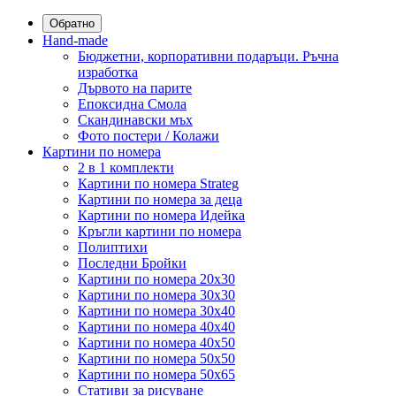
Обратно
Hand-made
Бюджетни, корпоративни подаръци. Ръчна
изработка
Дървото на парите
Епоксидна Смола
Скандинавски мъх
Фото постери / Колажи
Картини по номера
2 в 1 комплекти
Картини по номера Strateg
Картини по номера за деца
Картини по номера Идейка
Кръгли картини по номера
Полиптихи
Последни Бройки
Картини по номера 20x30
Картини по номера 30x30
Картини по номера 30x40
Картини по номера 40x40
Картини по номера 40x50
Картини по номера 50x50
Картини по номера 50x65
Стативи за рисуване