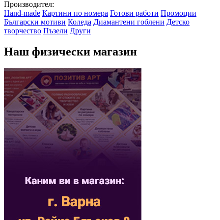
Производител:
Hand-made
Картини по номера
Готови работи
Промоции
Български мотиви
Коледа
Диамантени гоблени
Детско
творчество
Пъзели
Други
Наш физически магазин