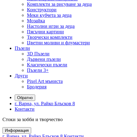
Комплекти за рисуване за деца
Конструктори
Меки кубчета за деца
Мозайка
Настолни игри за деца
Пясъчни картини
Творчески комплекти
Цветни моливи и флумастери
Пъзели
3D Пъзели
Дървени пъзели
Класически пъзели
Пъзели 3+
Други
Pixel Art мъниста
Бродерия
Обратно
г. Варна, ул. Райко Блъсков 8
Контакти
Стоки за хобби и творчество
Информация
г. Варна, ул. Райко Блъсков 8
Контакти