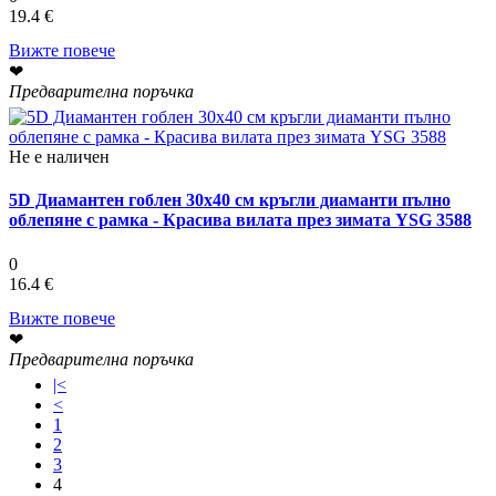
19.4 €
Вижте повече
❤
Предварителна поръчка
Не е наличен
5D Диамантен гоблен 30x40 см кръгли диаманти пълно
облепяне с рамка - Красива вилата през зимата YSG 3588
0
16.4 €
Вижте повече
❤
Предварителна поръчка
|<
<
1
2
3
4