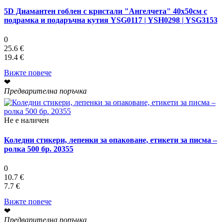
5D Диамантен гоблен с кристали "Ангелчета" 40х50см с
подрамка и подаръчна кутия YSG0117 | YSH0298 | YSG3153
0
25.6 €
19.4 €
Вижте повече
❤
Предварителна поръчка
Не е наличен
Коледни стикери, лепенки за опаковане, етикети за писма –
ролка 500 бр. 20355
0
10.7 €
7.7 €
Вижте повече
❤
Предварителна поръчка