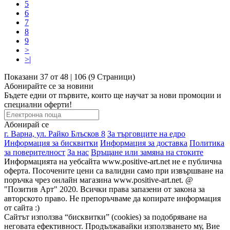
5
6
7
8
9
>
>|
Показани 37 от 48 | 106 (9 Страници)
Абонирайте се за новини
Бъдете едни от първите, които ще научат за нови промоции и
специални оферти!
Абонирай се
г. Варна, ул. Райко Блъсков 8
За търговците на едро
Информация за бисквитки
Информация за доставка
Политика
за поверителност
За нас
Връщане или замяна на стоките
Информацията на уебсайта www.positive-art.net не е публична
оферта. Посочените цени са валидни само при извършване на
поръчка чрез онлайн магазина www.positive-art.net. @
"Позитив Арт" 2020. Всички права запазени от закона за
авторското право. Не препоръчваме да копирате информация
от сайта :)
Сайтът използва “бисквитки” (cookies) за подобряване на
неговата ефективност. Продължавайки използването му, Вие