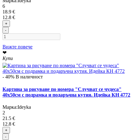
Марка:
Ideyka
6
18.9 €
12.8 €
+
-
Вижте повече
❤
Купи
- 40%
В наличност
Картина за рисуване по номера "Случват се чудеса"
40х50см с подрамка и подаръчна кутия. Идейка КН 4772
Марка:
Ideyka
2
21.5 €
12.8 €
+
-