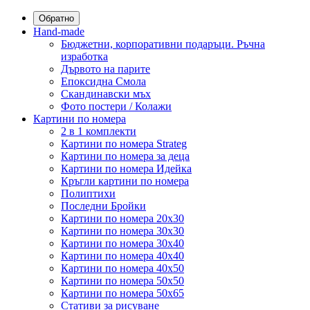
Обратно
Hand-made
Бюджетни, корпоративни подаръци. Ръчна
изработка
Дървото на парите
Епоксидна Смола
Скандинавски мъх
Фото постери / Колажи
Картини по номера
2 в 1 комплекти
Картини по номера Strateg
Картини по номера за деца
Картини по номера Идейка
Кръгли картини по номера
Полиптихи
Последни Бройки
Картини по номера 20x30
Картини по номера 30x30
Картини по номера 30x40
Картини по номера 40x40
Картини по номера 40x50
Картини по номера 50x50
Картини по номера 50x65
Стативи за рисуване