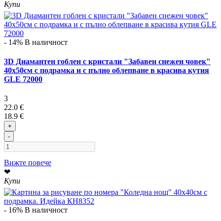
Купи
- 14%
В наличност
3D Диамантен гоблен с кристали "Забавен снежен човек"
40х50см с подрамка и с пълно облепване в красива кутия
GLE 72000
3
22.0 €
18.9 €
+
-
Вижте повече
❤
Купи
- 16%
В наличност