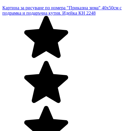
Картина за рисуване по номера "Приказна зима" 40х50см с
подрамка и подаръчна кутия. Идейка КН 2248