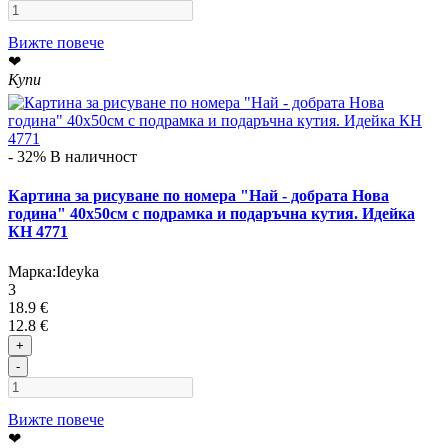
Вижте повече
❤
Купи
- 32%
В наличност
Картина за рисуване по номера "Най - добрата Нова
година" 40х50см с подрамка и подаръчна кутия. Идейка
КН 4771
Марка:
Ideyka
3
18.9 €
12.8 €
+
-
Вижте повече
❤