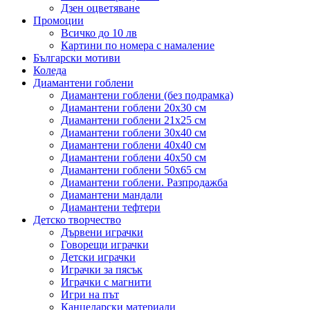
Дзен оцветяване
Промоции
Всичко до 10 лв
Картини по номера с намаление
Български мотиви
Коледа
Диамантени гоблени
Диамантени гоблени (без подрамка)
Диамантени гоблени 20x30 см
Диамантени гоблени 21x25 см
Диамантени гоблени 30x40 см
Диамантени гоблени 40x40 см
Диамантени гоблени 40x50 см
Диамантени гоблени 50x65 см
Диамантени гоблени. Разпродажба
Диамантени мандали
Диамантени тефтери
Детско творчество
Дървени играчки
Говорещи играчки
Детски играчки
Играчки за пясък
Играчки с магнити
Игри на път
Канцеларски материали