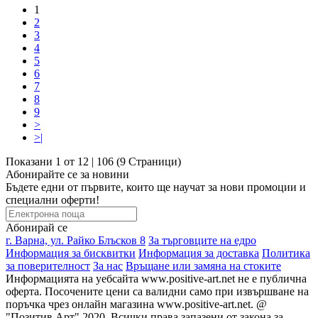
1
2
3
4
5
6
7
8
9
>
>|
Показани 1 от 12 | 106 (9 Страници)
Абонирайте се за новини
Бъдете едни от първите, които ще научат за нови промоции и
специални оферти!
Абонирай се
г. Варна, ул. Райко Блъсков 8
За търговците на едро
Информация за бисквитки
Информация за доставка
Политика
за поверителност
За нас
Връщане или замяна на стоките
Информацията на уебсайта www.positive-art.net не е публична
оферта. Посочените цени са валидни само при извършване на
поръчка чрез онлайн магазина www.positive-art.net. @
"Позитив Арт" 2020. Всички права запазени от закона за