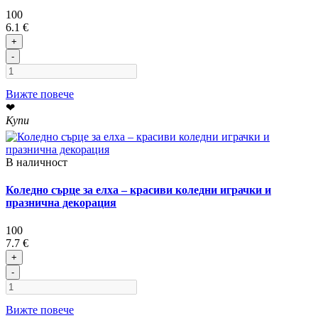
100
6.1 €
+
-
Вижте повече
❤
Купи
В наличност
Коледно сърце за елха – красиви коледни играчки и
празнична декорация
100
7.7 €
+
-
Вижте повече