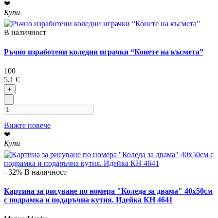
❤
Купи
В наличност
Ръчно изработени коледни играчки “Конете на късмета”
100
5.1 €
+
-
Вижте повече
❤
Купи
- 32%
В наличност
Картина за рисуване по номера "Коледа за двама" 40х50см
с подрамка и подаръчна кутия. Идейка КН 4641