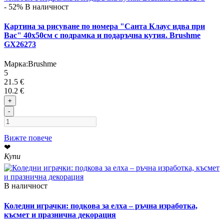
- 52%
В наличност
Картина за рисуване по номера "Санта Клаус идва при
Вас" 40х50см с подрамка и подаръчна кутия. Brushme
GX26273
Марка:
Brushme
5
21.5 €
10.2 €
+
-
Вижте повече
❤
Купи
В наличност
Коледни играчки: подкова за елха – ръчна изработка,
късмет и празнична декорация