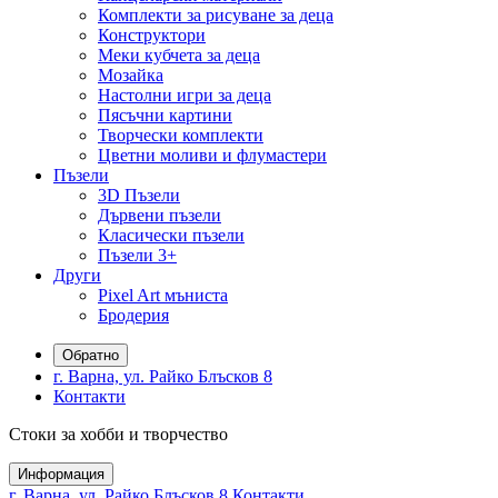
Комплекти за рисуване за деца
Конструктори
Меки кубчета за деца
Мозайка
Настолни игри за деца
Пясъчни картини
Творчески комплекти
Цветни моливи и флумастери
Пъзели
3D Пъзели
Дървени пъзели
Класически пъзели
Пъзели 3+
Други
Pixel Art мъниста
Бродерия
Обратно
г. Варна, ул. Райко Блъсков 8
Контакти
Стоки за хобби и творчество
Информация
г. Варна, ул. Райко Блъсков 8
Контакти