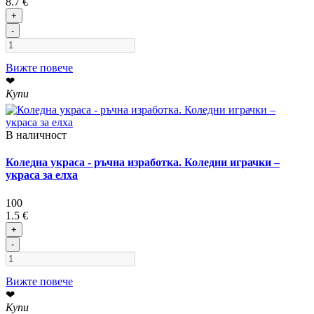
8.7 €
+
-
Вижте повече
❤
Купи
В наличност
Коледна украса - ръчна изработка. Коледни играчки –
украса за елха
100
1.5 €
+
-
Вижте повече
❤
Купи