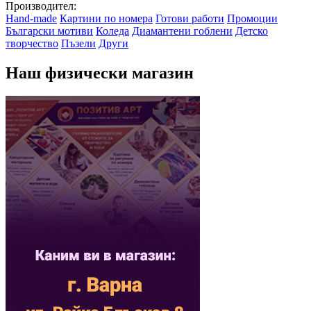
Производител:
Hand-made
Картини по номера
Готови работи
Промоции
Български мотиви
Коледа
Диамантени гоблени
Детско
творчество
Пъзели
Други
Наш физически магазин