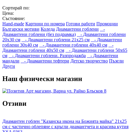
Сортирай по:
Цена:
Състояние:
Hand-made
Картини по номера
Готови работи
Промоции
Български мотиви
Коледа
Диамантени гоблени
-
Диамантени гоблени (без подрамка)
- Диамантени гоблени
20x30 см
- Диамантени гоблени 21x25 см
- Диамантени
гоблени 30x40 см
- Диамантени гоблени 40x40 см
-
Диамантени гоблени 40x50 см
- Диамантени гоблени 50x65
см
- Диамантени гоблени. Разпродажба
- Диамантени
мандали
- Диамантени тефтери
Детско творчество
Пъзели
Други
Наш физически магазин
Отзиви
Диамантен гоблен "Казанска икона на Божията майка" 21x25
см с частично облепяне с кръгли диамантчета и красива кутия
YSA 0363