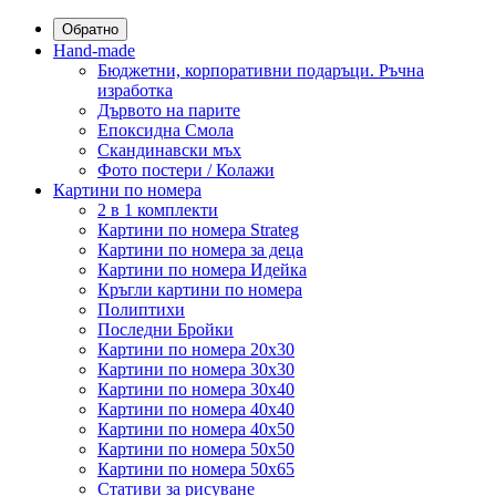
Обратно
Hand-made
Бюджетни, корпоративни подаръци. Ръчна
изработка
Дървото на парите
Епоксидна Смола
Скандинавски мъх
Фото постери / Колажи
Картини по номера
2 в 1 комплекти
Картини по номера Strateg
Картини по номера за деца
Картини по номера Идейка
Кръгли картини по номера
Полиптихи
Последни Бройки
Картини по номера 20x30
Картини по номера 30x30
Картини по номера 30x40
Картини по номера 40x40
Картини по номера 40x50
Картини по номера 50x50
Картини по номера 50x65
Стативи за рисуване