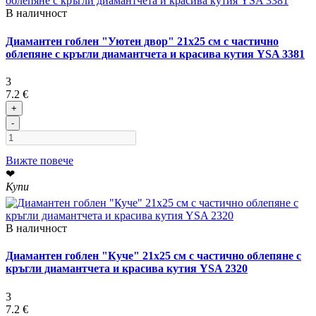
В наличност
Диамантен гоблен "Уютен двор" 21x25 см с частично
облепяне с кръгли диамантчета и красива кутия YSA 3381
3
7.2 €
+
-
Вижте повече
❤
Купи
В наличност
Диамантен гоблен "Куче" 21x25 см с частично облепяне с
кръгли диамантчета и красива кутия YSA 2320
3
7.2 €