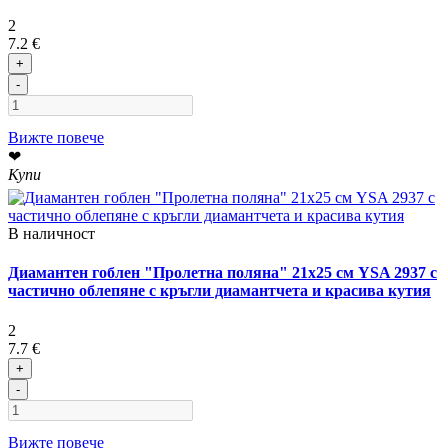
2
7.2 €
+
-
Вижте повече
❤
Купи
В наличност
Диамантен гоблен "Пролетна поляна" 21x25 см YSA 2937 с
частично облепяне с кръгли диамантчета и красива кутия
2
7.7 €
+
-
Вижте повече