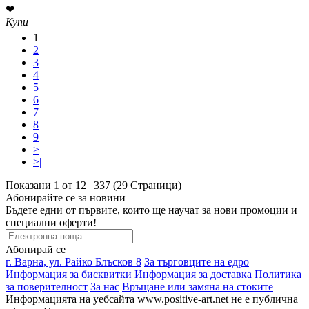
❤
Купи
1
2
3
4
5
6
7
8
9
>
>|
Показани 1 от 12 | 337 (29 Страници)
Абонирайте се за новини
Бъдете едни от първите, които ще научат за нови промоции и
специални оферти!
Абонирай се
г. Варна, ул. Райко Блъсков 8
За търговците на едро
Информация за бисквитки
Информация за доставка
Политика
за поверителност
За нас
Връщане или замяна на стоките
Информацията на уебсайта www.positive-art.net не е публична