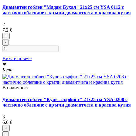
Диамантен гоблен "Мадам Бухал" 21x25 см YSA 0112 с
частично облепяне с кръгли диамантчета и красива кутия
2
7.2 €
+
-
Вижте повече
❤
Купи
В наличност
Диамантен гоблен "Куче - сърфист" 21x25 см YSA 0208 с
частично облепяне с кръгли диамантчета и красива кутия
3
6.6 €
+
-