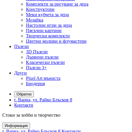
Комплекти за рисуване за деца
Конструктори
Меки кубчета за деца
Мозайка
Настолни игри за деца
Пясъчни картини
Творчески комплекти
Цветни моливи и флумастери
Пъзели
3D Пъзели
Дървени пъзели
Класически пъзели
Пъзели 3+
Други
Pixel Art мъниста
Бродерия
Обратно
г. Варна, ул. Райко Блъсков 8
Контакти
Стоки за хобби и творчество
Информация
г. Варна, ул. Райко Блъсков 8
Контакти