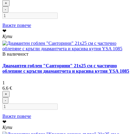
+
-
Вижте повече
❤
Купи
В наличност
Диамантен гоблен "Санторини" 21x25 см с частично
облепяне с кръгли диамантчета и красива кутия YSA 1085
1
6.6 €
+
-
Вижте повече
❤
Купи