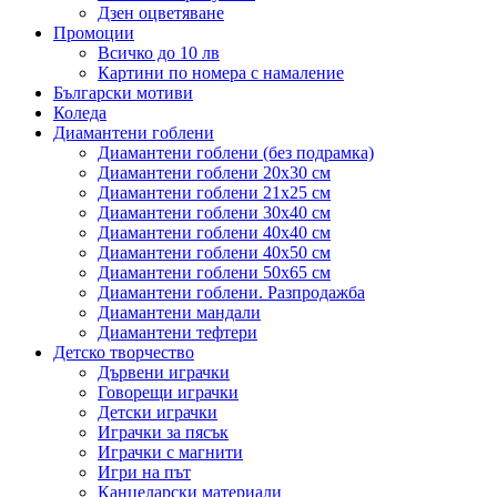
Дзен оцветяване
Промоции
Всичко до 10 лв
Картини по номера с намаление
Български мотиви
Коледа
Диамантени гоблени
Диамантени гоблени (без подрамка)
Диамантени гоблени 20x30 см
Диамантени гоблени 21x25 см
Диамантени гоблени 30x40 см
Диамантени гоблени 40x40 см
Диамантени гоблени 40x50 см
Диамантени гоблени 50x65 см
Диамантени гоблени. Разпродажба
Диамантени мандали
Диамантени тефтери
Детско творчество
Дървени играчки
Говорещи играчки
Детски играчки
Играчки за пясък
Играчки с магнити
Игри на път
Канцеларски материали