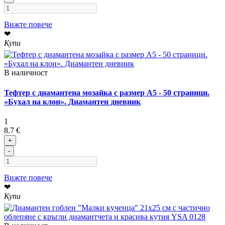
Вижте повече
❤
Купи
В наличност
Тефтер с диамантена мозайка с размер А5 - 50 страници.
«Бухал на клон». Диамантен дневник
1
8.7 €
+
-
Вижте повече
❤
Купи