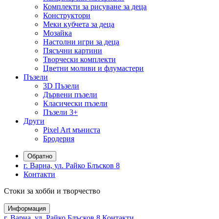
Комплекти за рисуване за деца
Конструктори
Меки кубчета за деца
Мозайка
Настолни игри за деца
Пясъчни картини
Творчески комплекти
Цветни моливи и флумастери
Пъзели
3D Пъзели
Дървени пъзели
Класически пъзели
Пъзели 3+
Други
Pixel Art мъниста
Бродерия
Обратно
г. Варна, ул. Райко Блъсков 8
Контакти
Стоки за хобби и творчество
Информация
г. Варна, ул. Райко Блъсков 8
Контакти