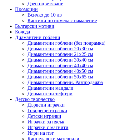
Дзен оцветяване
Промоции
Всичко до 10 лв
Картини по номера с намаление
Български мотиви
Коледа
Диамантени гоблени
Диамантени гоблени (без подрамка)
Диамантени гоблени 20x30 см
Диамантени гоблени 21x25 см
Диамантени гоблени 30x40 см
Диамантени гоблени 40x40 см
Диамантени гоблени 40x50 см
Диамантени гоблени 50x65 см
Диамантени гоблени. Разпродажба
Диамантени мандали
Диамантени тефтери
Детско творчество
Дървени играчки
Говорещи играчки
Детски играчки
Играчки за пясък
Играчки с магнити
Игри на път
Канцеларски материали