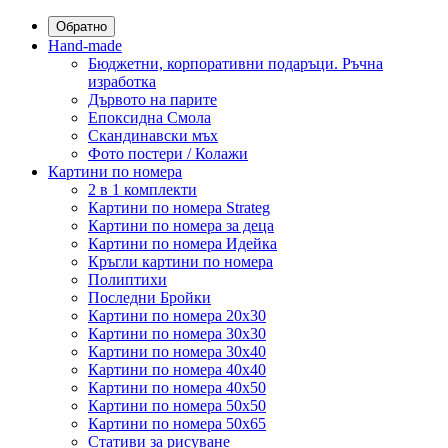
Обратно
Hand-made
Бюджетни, корпоративни подаръци. Ръчна
изработка
Дървото на парите
Епоксидна Смола
Скандинавски мъх
Фото постери / Колажи
Картини по номера
2 в 1 комплекти
Картини по номера Strateg
Картини по номера за деца
Картини по номера Идейка
Кръгли картини по номера
Полиптихи
Последни Бройки
Картини по номера 20x30
Картини по номера 30x30
Картини по номера 30x40
Картини по номера 40x40
Картини по номера 40x50
Картини по номера 50x50
Картини по номера 50x65
Стативи за рисуване